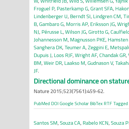
W
,
Whitfield JB
,
Wild S
,
Willemsen G
,
Yajnik
Froguel P
,
Pasterkamp G
,
Grant SFA
,
Hakon
Lindenberger U
,
Berndt SI
,
Lindgren CM
,
Ti
B
,
Gambaro G
,
Morris AP
,
Eriksson JG
,
Wrig
NJ
,
Pérusse L
,
Wilson JG
,
Girotto G
,
Caulfiel
Johannesson M
,
Magnusson PKE
,
Hamsten
Sanghera DK
,
Teumer A
,
Zeggini E
,
Metspal
Dupuis J
,
Loos RJF
,
Wright AF
,
Chandak GR
,
BM
,
Weir DR
,
Laakso M
,
Gudnason V
,
Takah
JF
.
Directional dominance on statur
Nature 2015;523(7561):459-62.
PubMed
DOI
Google Scholar
BibTex
RTF
Tagged
Santos SM
,
Souza CA
,
Rabelo KCN
,
Souza 