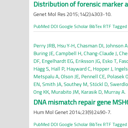
Distribution of forensic marker 
Genet Mol Res 2015;14(2):4303-10.
PubMed
DOI
Google Scholar
BibTex
RTF
Tagged
Perry JRB
,
Hsu Y-H
,
Chasman DI
,
Johnson 
Buring JE
,
Campbell H
,
Chang-Claude J
,
Che
DF
,
Engelhardt EG
,
Eriksson JG
,
Esko T
,
Fas
Hägg S
,
Hall P
,
Hayward C
,
Hopper J
,
Ingel
Metspalu A
,
Olson JE
,
Pennell CE
,
Polasek 
EN
,
Smith JA
,
Southey M
,
Stöckl D
,
Swerdlo
Ong KK
,
Murabito JM
,
Karasik D
,
Murray A
.
DNA mismatch repair gene MSH6 
Hum Mol Genet 2014;23(9):2490-7.
PubMed
DOI
Google Scholar
BibTex
RTF
Tagged