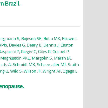
n Brazil.
ergmann S
,
Bojesen SE
,
Bolla MK
,
Brown J
,
APio
,
Davies G
,
Deary IJ
,
Dennis J
,
Easton
Gasparini P
,
Gieger C
,
Giles G
,
Guenel P
,
,
Magnusson PKE
,
Margolin S
,
Marsh JA
,
mets A
,
Schmidt MK
,
Schoemaker MJ
,
Smith
ng Q
,
Wild S
,
Wilson JF
,
Wright AF
,
Zgaga L
,
menopause.