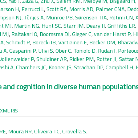
 CS
,
Yao J
,
Zaza G
,
Zhu X
,
Salem RM
,
Melbye M
,
Bisgaard H
,
arson H
,
Ferrucci L
,
Scott RA
,
Morris AD
,
Palmer CNA
,
Dedo
mpson NJ
,
Tönjes A
,
Munroe PB
,
Sørensen TIA
,
Rotimi CN
,
ht MJ
,
Martin NG
,
Hunt SC
,
Starr JM
,
Deary IJ
,
Griffiths LR
,
d MJ
,
Raitakari O
,
Boomsma DI
,
Gieger C
,
van der Harst P
,
H
 A
,
Schmidt R
,
Borecki IB
,
Vartiainen E
,
Becker DM
,
Bharadw
u A
,
Gasparini P
,
Ulivi S
,
Ober C
,
Toniolo D
,
Rudan I
,
Porteou
Vollenweider P
,
Shuldiner AR
,
Ridker PM
,
Rotter JI
,
Sattar 
ashi A
,
Chambers JC
,
Kooner JS
,
Strachan DP
,
Campbell H
,
e and cognition in diverse human populations
XML
RIS
PRE
,
Moura RR
,
Oliveira TC
,
Crovella S
.