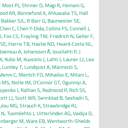
r Most PJ
,
Shriner D
,
Mägi R
,
Hemani G
,
ood AR
,
Bonnefond A
,
Ahluwalia TS
,
Hall
,
Bakker SJL
,
R Barr G
,
Baumeister SE
,
Chen C
,
Chen Y-DIda
,
Collins FS
,
Connell J
,
I
,
Fox CS
,
Frayling TM
,
Friedrich N
,
Geller F
,
 SE
,
Harris TB
,
Hastie ND
,
Heard-Costa NL
,
Joensuu A
,
Johansson Å
,
Jousilahti P
,
J
K
,
Kubo M
,
Kuusisto J
,
Lahti J
,
Launer LJ
,
Lea
,
Lumley T
,
Lundqvist A
,
Männistö S
,
Menni C
,
Mentch FD
,
Mihailov E
,
Milani L
,
n MS
,
Nolte IM
,
O'Connor GT
,
Ogunniyi A
,
openko I
,
Ralhan S
,
Redmond P
,
Rich SS
,
cott LJ
,
Scott WR
,
Sennblad B
,
Seshadri S
,
ulou MG
,
Strauch K
,
Strawbridge RJ
,
 N
,
Tuomilehto J
,
Uitterlinden AG
,
Vaidya D
,
enberger M
,
Ware EB
,
Wentworth-Shields