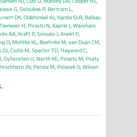
Samani NJ
,
Cusi D
,
Mackey DA
,
Cooper RS
,
ussis G
,
Deloukas P
,
Bertram L
,
Arnett DK
,
Oldehinkel AJ
,
Kardia SLR
,
Balkau
Tiemeier H
,
Pirastu N
,
Kaprio J
,
Wareham
icks AA
,
Kraft P
,
Sinisalo J
,
Knekt P
,
aj D
,
Mohlke KL
,
Boehnke M
,
van Duijn CM
,
s DJ
,
Ciullo M
,
Spector TD
,
Hayward C
,
N
,
Gyllensten U
,
North KE
,
Pirastu M
,
Psaty
Hirschhorn JN
,
Perola M
,
Polasek O
,
Wilson
.