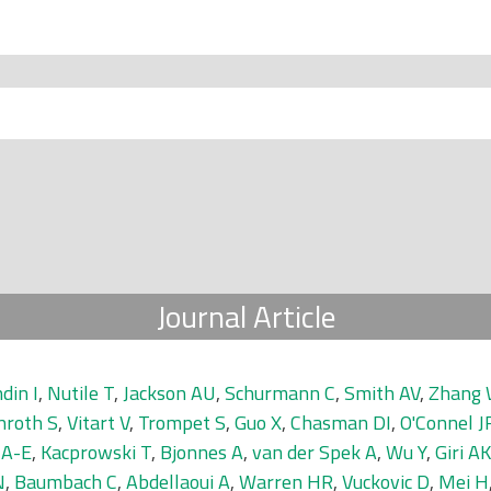
Journal Article
din I
,
Nutile T
,
Jackson AU
,
Schurmann C
,
Smith AV
,
Zhang
nroth S
,
Vitart V
,
Trompet S
,
Guo X
,
Chasman DI
,
O'Connel J
 A-E
,
Kacprowski T
,
Bjonnes A
,
van der Spek A
,
Wu Y
,
Giri AK
N
,
Baumbach C
,
Abdellaoui A
,
Warren HR
,
Vuckovic D
,
Mei H