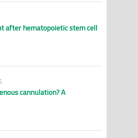
t after hematopoietic stem cell
E
.
venous cannulation? A