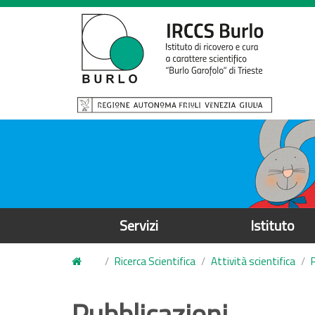
S
a
l
t
a
a
l
c
o
n
t
e
Servizi
Istituto
n
u
Ricerca Scientifica
Attività scientifica
t
o
Pubblicazioni
p