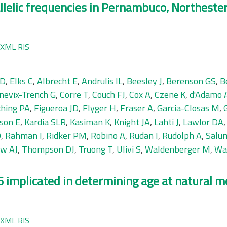
allelic frequencies in Pernambuco, Northester
XML
RIS
AD
,
Elks C
,
Albrecht E
,
Andrulis IL
,
Beesley J
,
Berenson GS
,
B
nevix-Trench G
,
Corre T
,
Couch FJ
,
Cox A
,
Czene K
,
d'Adamo 
ching PA
,
Figueroa JD
,
Flyger H
,
Fraser A
,
Garcia-Closas M
,
sson E
,
Kardia SLR
,
Kasiman K
,
Knight JA
,
Lahti J
,
Lawlor DA
O
,
Rahman I
,
Ridker PM
,
Robino A
,
Rudan I
,
Rudolph A
,
Salu
w AJ
,
Thompson DJ
,
Truong T
,
Ulivi S
,
Waldenberger M
,
Wa
implicated in determining age at natural 
XML
RIS