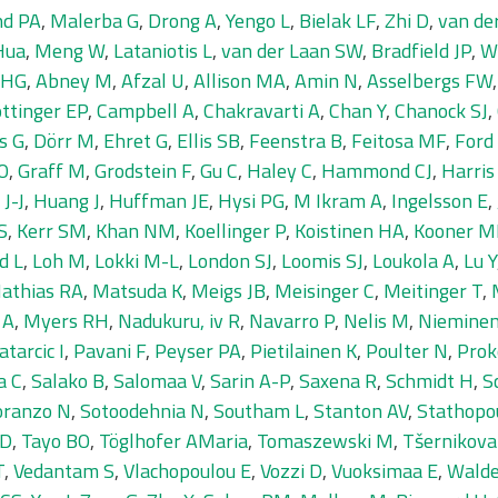
nd PA
,
Malerba G
,
Drong A
,
Yengo L
,
Bielak LF
,
Zhi D
,
van de
Hua
,
Meng W
,
Lataniotis L
,
van der Laan SW
,
Bradfield JP
,
W
 HG
,
Abney M
,
Afzal U
,
Allison MA
,
Amin N
,
Asselbergs FW
ttinger EP
,
Campbell A
,
Chakravarti A
,
Chan Y
,
Chanock SJ
,
s G
,
Dörr M
,
Ehret G
,
Ellis SB
,
Feenstra B
,
Feitosa MF
,
Ford 
O
,
Graff M
,
Grodstein F
,
Gu C
,
Haley C
,
Hammond CJ
,
Harris
J-J
,
Huang J
,
Huffman JE
,
Hysi PG
,
M Ikram A
,
Ingelsson E
,
S
,
Kerr SM
,
Khan NM
,
Koellinger P
,
Koistinen HA
,
Kooner M
d L
,
Loh M
,
Lokki M-L
,
London SJ
,
Loomis SJ
,
Loukola A
,
Lu Y
athias RA
,
Matsuda K
,
Meigs JB
,
Meisinger C
,
Meitinger T
,
 A
,
Myers RH
,
Nadukuru, iv R
,
Navarro P
,
Nelis M
,
Niemine
atarcic I
,
Pavani F
,
Peyser PA
,
Pietilainen K
,
Poulter N
,
Prok
a C
,
Salako B
,
Salomaa V
,
Sarin A-P
,
Saxena R
,
Schmidt H
,
S
oranzo N
,
Sotoodehnia N
,
Southam L
,
Stanton AV
,
Stathopo
KD
,
Tayo BO
,
Töglhofer AMaria
,
Tomaszewski M
,
Tšernikova
T
,
Vedantam S
,
Vlachopoulou E
,
Vozzi D
,
Vuoksimaa E
,
Wald