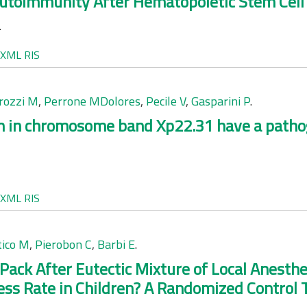
utoimmunity After Hematopoietic Stem Cell 
.
XML
RIS
rozzi M
,
Perrone MDolores
,
Pecile V
,
Gasparini P
.
n in chromosome band Xp22.31 have a pathog
XML
RIS
ico M
,
Pierobon C
,
Barbi E
.
 Pack After Eutectic Mixture of Local Anest
ss Rate in Children? A Randomized Control Tr