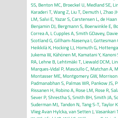
SS
,
Benton MC
,
Broeckel U
,
Medland SE
,
Li
Karaderi T
,
Wang Z
,
Liu T
,
Demuth I
,
Zhao J
LM
,
Salvi E
,
Yazar S
,
Carstensen L
,
de Haan
Benjamin DJ
,
Bergmann S
,
Boerwinkle E
,
Bo
Correa A
,
L Cupples A
,
Smith GDavey
,
Davie
Scotland G
,
Gillham-Nasenya I
,
Gottesman 
Heikkilä K
,
Hocking LJ
,
Homuth G
,
Hottenga 
Jukema W
,
Kähönen M
,
Kamatani Y
,
Kanoni 
RA
,
Lehne B
,
Lehtimäki T
,
Liewald DCM
,
Lin
Marques-Vidal P
,
Masciullo C
,
Matchan A
,
M
Montasser ME
,
Montgomery GW
,
Morrison
Padmanabhan S
,
Palmas WR
,
Pankow JS
,
P
Rissanen H
,
Robino A
,
Rose LM
,
Rose R
,
Sal
Sever P
,
Shrestha S
,
Smith BH
,
Smith JA
,
S
Suderman MJ
,
Tandon N
,
Tang S-T
,
Taylor 
Vlieg Avan Hylcka
,
van Setten J
,
Vasankari 