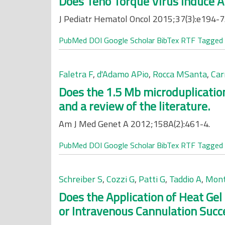
Does Teno Torque Virus Induce A
J Pediatr Hematol Oncol 2015;37(3):e194-7
PubMed
DOI
Google Scholar
BibTex
RTF
Tagged
Faletra F
,
d'Adamo APio
,
Rocca MSanta
,
Car
Does the 1.5 Mb microduplicatio
and a review of the literature.
Am J Med Genet A 2012;158A(2):461-4.
PubMed
DOI
Google Scholar
BibTex
RTF
Tagged
Schreiber S
,
Cozzi G
,
Patti G
,
Taddio A
,
Mont
Does the Application of Heat Gel
or Intravenous Cannulation Succe