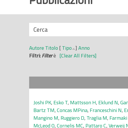
r
i
n
N
Cerca
c
a
i
s
p
Autore
Titolo
[
Tipo
]
Anno
c
a
Filtri:
Filter
è
[Clear All Filters]
o
l
n
e
d
i
Joshi PK
,
Esko T
,
Mattsson H
,
Eklund N
,
Gan
Bartz TM
,
Concas MPina
,
Franceschini N
,
E
Mangino M
,
Ruggiero D
,
Traglia M
,
Farmaki
McLeod O
,
Cornelis MC
,
Pattaro C
,
Verweij 