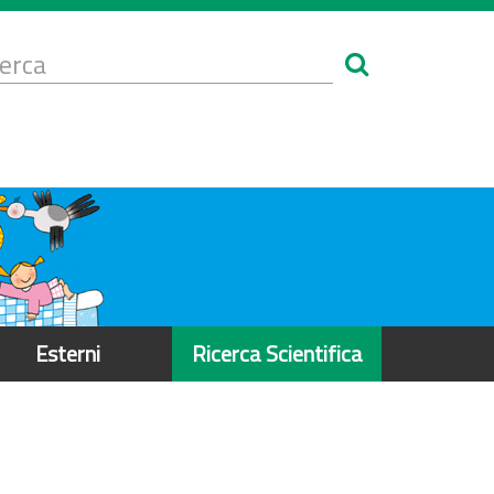
Form
i
erca
icerca
Esterni
Ricerca Scientifica