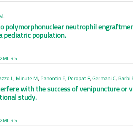
 M
.
 to polymorphonuclear neutrophil engraftmen
a pediatric population.
XML
RIS
azzo L
,
Minute M
,
Panontin E
,
Poropat F
,
Germani C
,
Barbi 
erfere with the success of venipuncture or 
ional study.
XML
RIS