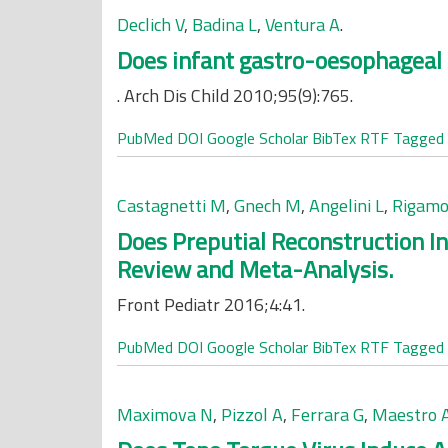
Declich V
,
Badina L
,
Ventura A
.
Does infant gastro-oesophageal r
. Arch Dis Child 2010;95(9):765.
PubMed
DOI
Google Scholar
BibTex
RTF
Tagged
Castagnetti M
,
Gnech M
,
Angelini L
,
Rigamo
Does Preputial Reconstruction I
Review and Meta-Analysis.
Front Pediatr 2016;4:41.
PubMed
DOI
Google Scholar
BibTex
RTF
Tagged
Maximova N
,
Pizzol A
,
Ferrara G
,
Maestro 