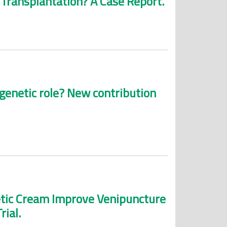
Transplantation? A Case Report.
enetic role? New contribution
hetic Cream Improve Venipuncture
ial.