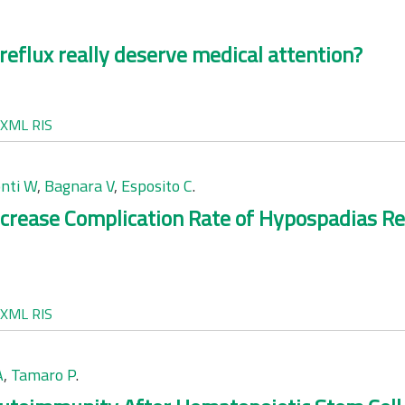
eflux really deserve medical attention?
XML
RIS
nti W
,
Bagnara V
,
Esposito C
.
ncrease Complication Rate of Hypospadias R
XML
RIS
A
,
Tamaro P
.