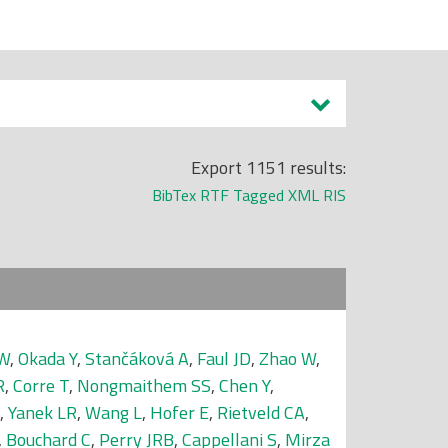
Export 1151 results:
BibTex
RTF
Tagged
XML
RIS
 W
,
Okada Y
,
Stančáková A
,
Faul JD
,
Zhao W
,
R
,
Corre T
,
Nongmaithem SS
,
Chen Y
,
,
Yanek LR
,
Wang L
,
Hofer E
,
Rietveld CA
,
,
Bouchard C
,
Perry JRB
,
Cappellani S
,
Mirza