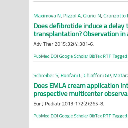
Maximova N
,
Pizzol A
,
Giurici N
,
Granzotto
Does defibrotide induce a delay
transplantation? Observation in 
Adv Ther 2015;32(4):381-6.
PubMed
DOI
Google Scholar
BibTex
RTF
Tagged
Schreiber S
,
Ronfani L
,
Chiaffoni GP
,
Matar
Does EMLA cream application int
prospective multicenter observat
Eur J Pediatr 2013;172(2):265-8.
PubMed
DOI
Google Scholar
BibTex
RTF
Tagged