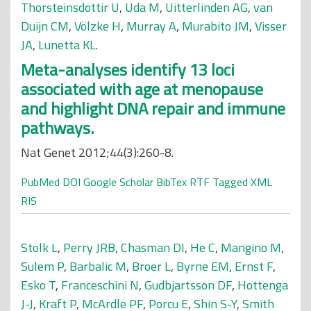
Thorsteinsdottir U
,
Uda M
,
Uitterlinden AG
,
van
Duijn CM
,
Völzke H
,
Murray A
,
Murabito JM
,
Visser
JA
,
Lunetta KL
.
Meta-analyses identify 13 loci
associated with age at menopause
and highlight DNA repair and immune
pathways.
Nat Genet 2012;44(3):260-8.
PubMed
DOI
Google Scholar
BibTex
RTF
Tagged
XML
RIS
Stolk L
,
Perry JRB
,
Chasman DI
,
He C
,
Mangino M
,
Sulem P
,
Barbalic M
,
Broer L
,
Byrne EM
,
Ernst F
,
Esko T
,
Franceschini N
,
Gudbjartsson DF
,
Hottenga
J-J
,
Kraft P
,
McArdle PF
,
Porcu E
,
Shin S-Y
,
Smith