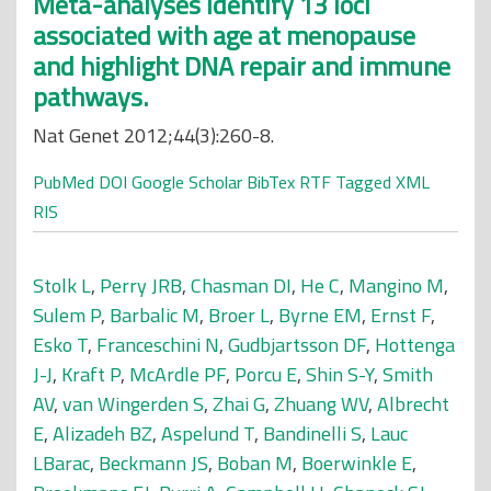
Meta-analyses identify 13 loci
associated with age at menopause
and highlight DNA repair and immune
pathways.
Nat Genet 2012;44(3):260-8.
PubMed
DOI
Google Scholar
BibTex
RTF
Tagged
XML
RIS
Stolk L
,
Perry JRB
,
Chasman DI
,
He C
,
Mangino M
,
Sulem P
,
Barbalic M
,
Broer L
,
Byrne EM
,
Ernst F
,
Esko T
,
Franceschini N
,
Gudbjartsson DF
,
Hottenga
J-J
,
Kraft P
,
McArdle PF
,
Porcu E
,
Shin S-Y
,
Smith
AV
,
van Wingerden S
,
Zhai G
,
Zhuang WV
,
Albrecht
E
,
Alizadeh BZ
,
Aspelund T
,
Bandinelli S
,
Lauc
LBarac
,
Beckmann JS
,
Boban M
,
Boerwinkle E
,