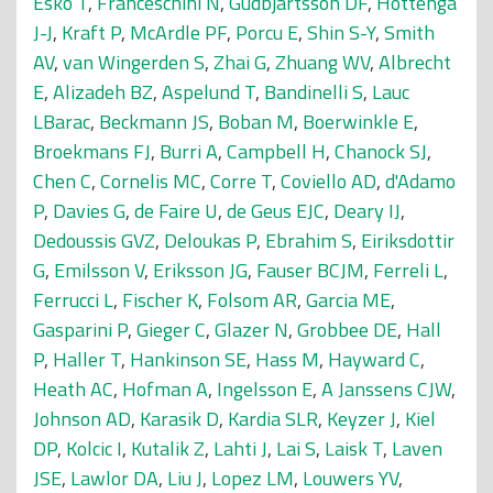
Esko T
,
Franceschini N
,
Gudbjartsson DF
,
Hottenga
J-J
,
Kraft P
,
McArdle PF
,
Porcu E
,
Shin S-Y
,
Smith
AV
,
van Wingerden S
,
Zhai G
,
Zhuang WV
,
Albrecht
E
,
Alizadeh BZ
,
Aspelund T
,
Bandinelli S
,
Lauc
LBarac
,
Beckmann JS
,
Boban M
,
Boerwinkle E
,
Broekmans FJ
,
Burri A
,
Campbell H
,
Chanock SJ
,
Chen C
,
Cornelis MC
,
Corre T
,
Coviello AD
,
d'Adamo
P
,
Davies G
,
de Faire U
,
de Geus EJC
,
Deary IJ
,
Dedoussis GVZ
,
Deloukas P
,
Ebrahim S
,
Eiriksdottir
G
,
Emilsson V
,
Eriksson JG
,
Fauser BCJM
,
Ferreli L
,
Ferrucci L
,
Fischer K
,
Folsom AR
,
Garcia ME
,
Gasparini P
,
Gieger C
,
Glazer N
,
Grobbee DE
,
Hall
P
,
Haller T
,
Hankinson SE
,
Hass M
,
Hayward C
,
Heath AC
,
Hofman A
,
Ingelsson E
,
A Janssens CJW
,
Johnson AD
,
Karasik D
,
Kardia SLR
,
Keyzer J
,
Kiel
DP
,
Kolcic I
,
Kutalik Z
,
Lahti J
,
Lai S
,
Laisk T
,
Laven
JSE
,
Lawlor DA
,
Liu J
,
Lopez LM
,
Louwers YV
,