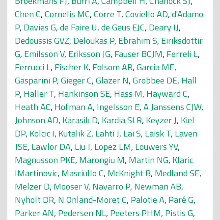
Broekmans FJ
,
Burri A
,
Campbell H
,
Chanock SJ
,
Chen C
,
Cornelis MC
,
Corre T
,
Coviello AD
,
d'Adamo
P
,
Davies G
,
de Faire U
,
de Geus EJC
,
Deary IJ
,
Dedoussis GVZ
,
Deloukas P
,
Ebrahim S
,
Eiriksdottir
G
,
Emilsson V
,
Eriksson JG
,
Fauser BCJM
,
Ferreli L
,
Ferrucci L
,
Fischer K
,
Folsom AR
,
Garcia ME
,
Gasparini P
,
Gieger C
,
Glazer N
,
Grobbee DE
,
Hall
P
,
Haller T
,
Hankinson SE
,
Hass M
,
Hayward C
,
Heath AC
,
Hofman A
,
Ingelsson E
,
A Janssens CJW
,
Johnson AD
,
Karasik D
,
Kardia SLR
,
Keyzer J
,
Kiel
DP
,
Kolcic I
,
Kutalik Z
,
Lahti J
,
Lai S
,
Laisk T
,
Laven
JSE
,
Lawlor DA
,
Liu J
,
Lopez LM
,
Louwers YV
,
Magnusson PKE
,
Marongiu M
,
Martin NG
,
Klaric
IMartinovic
,
Masciullo C
,
McKnight B
,
Medland SE
,
Melzer D
,
Mooser V
,
Navarro P
,
Newman AB
,
Nyholt DR
,
N Onland-Moret C
,
Palotie A
,
Paré G
,
Parker AN
,
Pedersen NL
,
Peeters PHM
,
Pistis G
,