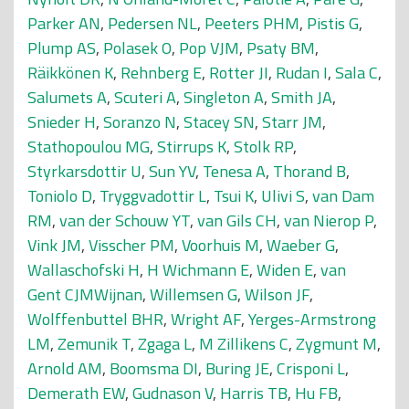
Parker AN
,
Pedersen NL
,
Peeters PHM
,
Pistis G
,
Plump AS
,
Polasek O
,
Pop VJM
,
Psaty BM
,
Räikkönen K
,
Rehnberg E
,
Rotter JI
,
Rudan I
,
Sala C
,
Salumets A
,
Scuteri A
,
Singleton A
,
Smith JA
,
Snieder H
,
Soranzo N
,
Stacey SN
,
Starr JM
,
Stathopoulou MG
,
Stirrups K
,
Stolk RP
,
Styrkarsdottir U
,
Sun YV
,
Tenesa A
,
Thorand B
,
Toniolo D
,
Tryggvadottir L
,
Tsui K
,
Ulivi S
,
van Dam
RM
,
van der Schouw YT
,
van Gils CH
,
van Nierop P
,
Vink JM
,
Visscher PM
,
Voorhuis M
,
Waeber G
,
Wallaschofski H
,
H Wichmann E
,
Widen E
,
van
Gent CJMWijnan
,
Willemsen G
,
Wilson JF
,
Wolffenbuttel BHR
,
Wright AF
,
Yerges-Armstrong
LM
,
Zemunik T
,
Zgaga L
,
M Zillikens C
,
Zygmunt M
,
Arnold AM
,
Boomsma DI
,
Buring JE
,
Crisponi L
,
Demerath EW
,
Gudnason V
,
Harris TB
,
Hu FB
,