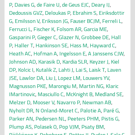
P
,
Davies G
,
de Faire U
,
de Geus EJC
,
Deary IJ
,
Dedoussis GVZ
,
Deloukas P
,
Ebrahim S
,
Eiriksdottir
G
,
Emilsson V
,
Eriksson JG
,
Fauser BCJM
,
Ferreli L
,
Ferrucci L
,
Fischer K
,
Folsom AR
,
Garcia ME
,
Gasparini P
,
Gieger C
,
Glazer N
,
Grobbee DE
,
Hall
P
,
Haller T
,
Hankinson SE
,
Hass M
,
Hayward C
,
Heath AC
,
Hofman A
,
Ingelsson E
,
A Janssens CJW
,
Johnson AD
,
Karasik D
,
Kardia SLR
,
Keyzer J
,
Kiel
DP
,
Kolcic I
,
Kutalik Z
,
Lahti J
,
Lai S
,
Laisk T
,
Laven
JSE
,
Lawlor DA
,
Liu J
,
Lopez LM
,
Louwers YV
,
Magnusson PKE
,
Marongiu M
,
Martin NG
,
Klaric
IMartinovic
,
Masciullo C
,
McKnight B
,
Medland SE
,
Melzer D
,
Mooser V
,
Navarro P
,
Newman AB
,
Nyholt DR
,
N Onland-Moret C
,
Palotie A
,
Paré G
,
Parker AN
,
Pedersen NL
,
Peeters PHM
,
Pistis G
,
Plump AS
,
Polasek O
,
Pop VJM
,
Psaty BM
,
Räikkönen K
,
Rehnberg E
,
Rotter JI
,
Rudan I
,
Sala C
,