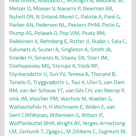
IMartinovic
,
Masciullo C
,
McKnight B
,
Medland SE
,
Melzer D
,
Mooser V
,
Navarro P
,
Newman AB
,
Nyholt DR
,
N Onland-Moret C
,
Palotie A
,
Paré G
,
Parker AN
,
Pedersen NL
,
Peeters PHM
,
Pistis G
,
Plump AS
,
Polasek O
,
Pop VJM
,
Psaty BM
,
Räikkönen K
,
Rehnberg E
,
Rotter JI
,
Rudan I
,
Sala C
,
Salumets A
,
Scuteri A
,
Singleton A
,
Smith JA
,
Snieder H
,
Soranzo N
,
Stacey SN
,
Starr JM
,
Stathopoulou MG
,
Stirrups K
,
Stolk RP
,
Styrkarsdottir U
,
Sun YV
,
Tenesa A
,
Thorand B
,
Toniolo D
,
Tryggvadottir L
,
Tsui K
,
Ulivi S
,
van Dam
RM
,
van der Schouw YT
,
van Gils CH
,
van Nierop P
,
Vink JM
,
Visscher PM
,
Voorhuis M
,
Waeber G
,
Wallaschofski H
,
H Wichmann E
,
Widen E
,
van
Gent CJMWijnan
,
Willemsen G
,
Wilson JF
,
Wolffenbuttel BHR
,
Wright AF
,
Yerges-Armstrong
LM
,
Zemunik T
,
Zgaga L
,
M Zillikens C
,
Zygmunt M
,