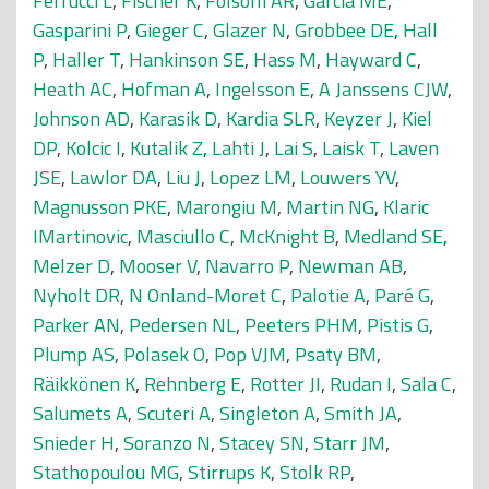
Ferrucci L
,
Fischer K
,
Folsom AR
,
Garcia ME
,
Gasparini P
,
Gieger C
,
Glazer N
,
Grobbee DE
,
Hall
P
,
Haller T
,
Hankinson SE
,
Hass M
,
Hayward C
,
Heath AC
,
Hofman A
,
Ingelsson E
,
A Janssens CJW
,
Johnson AD
,
Karasik D
,
Kardia SLR
,
Keyzer J
,
Kiel
DP
,
Kolcic I
,
Kutalik Z
,
Lahti J
,
Lai S
,
Laisk T
,
Laven
JSE
,
Lawlor DA
,
Liu J
,
Lopez LM
,
Louwers YV
,
Magnusson PKE
,
Marongiu M
,
Martin NG
,
Klaric
IMartinovic
,
Masciullo C
,
McKnight B
,
Medland SE
,
Melzer D
,
Mooser V
,
Navarro P
,
Newman AB
,
Nyholt DR
,
N Onland-Moret C
,
Palotie A
,
Paré G
,
Parker AN
,
Pedersen NL
,
Peeters PHM
,
Pistis G
,
Plump AS
,
Polasek O
,
Pop VJM
,
Psaty BM
,
Räikkönen K
,
Rehnberg E
,
Rotter JI
,
Rudan I
,
Sala C
,
Salumets A
,
Scuteri A
,
Singleton A
,
Smith JA
,
Snieder H
,
Soranzo N
,
Stacey SN
,
Starr JM
,
Stathopoulou MG
,
Stirrups K
,
Stolk RP
,