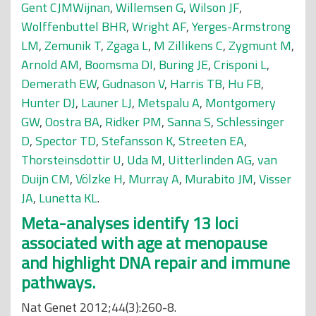
Gent CJMWijnan
,
Willemsen G
,
Wilson JF
,
Wolffenbuttel BHR
,
Wright AF
,
Yerges-Armstrong
LM
,
Zemunik T
,
Zgaga L
,
M Zillikens C
,
Zygmunt M
,
Arnold AM
,
Boomsma DI
,
Buring JE
,
Crisponi L
,
Demerath EW
,
Gudnason V
,
Harris TB
,
Hu FB
,
Hunter DJ
,
Launer LJ
,
Metspalu A
,
Montgomery
GW
,
Oostra BA
,
Ridker PM
,
Sanna S
,
Schlessinger
D
,
Spector TD
,
Stefansson K
,
Streeten EA
,
Thorsteinsdottir U
,
Uda M
,
Uitterlinden AG
,
van
Duijn CM
,
Völzke H
,
Murray A
,
Murabito JM
,
Visser
JA
,
Lunetta KL
.
Meta-analyses identify 13 loci
associated with age at menopause
and highlight DNA repair and immune
pathways.
Nat Genet 2012;44(3):260-8.