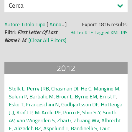
N
Cerca
o
a
p
s
r
Autore
Titolo
Tipo
[
Anno
]
Export 1816 results:
c
i
Filtri:
First Letter Of Last
BibTex
RTF
Tagged
XML
RIS
o
n
Name
è
M
[Clear All Filters]
n
c
d
i
i
p
2012
a
l
e
Stolk L
,
Perry JRB
,
Chasman DI
,
He C
,
Mangino M
,
Sulem P
,
Barbalic M
,
Broer L
,
Byrne EM
,
Ernst F
,
Esko T
,
Franceschini N
,
Gudbjartsson DF
,
Hottenga
J-J
,
Kraft P
,
McArdle PF
,
Porcu E
,
Shin S-Y
,
Smith
AV
,
van Wingerden S
,
Zhai G
,
Zhuang WV
,
Albrecht
E
,
Alizadeh BZ
,
Aspelund T
,
Bandinelli S
,
Lauc