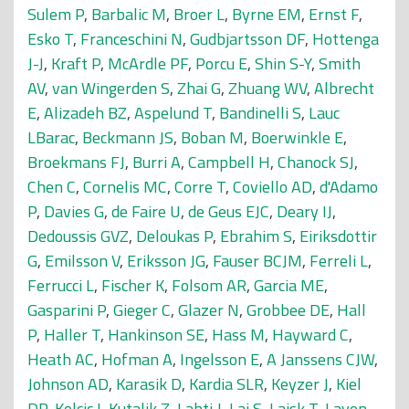
Sulem P
,
Barbalic M
,
Broer L
,
Byrne EM
,
Ernst F
,
Esko T
,
Franceschini N
,
Gudbjartsson DF
,
Hottenga
J-J
,
Kraft P
,
McArdle PF
,
Porcu E
,
Shin S-Y
,
Smith
AV
,
van Wingerden S
,
Zhai G
,
Zhuang WV
,
Albrecht
E
,
Alizadeh BZ
,
Aspelund T
,
Bandinelli S
,
Lauc
LBarac
,
Beckmann JS
,
Boban M
,
Boerwinkle E
,
Broekmans FJ
,
Burri A
,
Campbell H
,
Chanock SJ
,
Chen C
,
Cornelis MC
,
Corre T
,
Coviello AD
,
d'Adamo
P
,
Davies G
,
de Faire U
,
de Geus EJC
,
Deary IJ
,
Dedoussis GVZ
,
Deloukas P
,
Ebrahim S
,
Eiriksdottir
G
,
Emilsson V
,
Eriksson JG
,
Fauser BCJM
,
Ferreli L
,
Ferrucci L
,
Fischer K
,
Folsom AR
,
Garcia ME
,
Gasparini P
,
Gieger C
,
Glazer N
,
Grobbee DE
,
Hall
P
,
Haller T
,
Hankinson SE
,
Hass M
,
Hayward C
,
Heath AC
,
Hofman A
,
Ingelsson E
,
A Janssens CJW
,
Johnson AD
,
Karasik D
,
Kardia SLR
,
Keyzer J
,
Kiel
DP
,
Kolcic I
,
Kutalik Z
,
Lahti J
,
Lai S
,
Laisk T
,
Laven