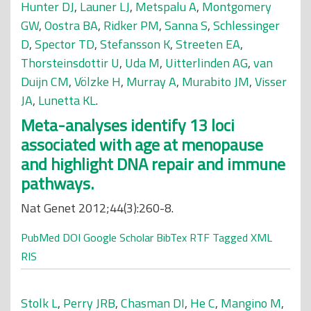
Hunter DJ
,
Launer LJ
,
Metspalu A
,
Montgomery
GW
,
Oostra BA
,
Ridker PM
,
Sanna S
,
Schlessinger
D
,
Spector TD
,
Stefansson K
,
Streeten EA
,
Thorsteinsdottir U
,
Uda M
,
Uitterlinden AG
,
van
Duijn CM
,
Völzke H
,
Murray A
,
Murabito JM
,
Visser
JA
,
Lunetta KL
.
Meta-analyses identify 13 loci
associated with age at menopause
and highlight DNA repair and immune
pathways.
Nat Genet 2012;44(3):260-8.
PubMed
DOI
Google Scholar
BibTex
RTF
Tagged
XML
RIS
Stolk L
,
Perry JRB
,
Chasman DI
,
He C
,
Mangino M
,