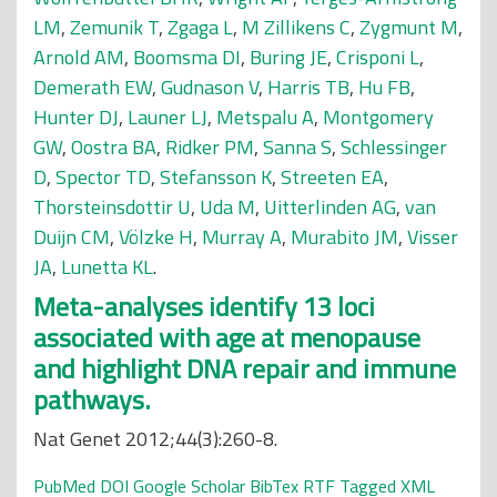
LM
,
Zemunik T
,
Zgaga L
,
M Zillikens C
,
Zygmunt M
,
Arnold AM
,
Boomsma DI
,
Buring JE
,
Crisponi L
,
Demerath EW
,
Gudnason V
,
Harris TB
,
Hu FB
,
Hunter DJ
,
Launer LJ
,
Metspalu A
,
Montgomery
GW
,
Oostra BA
,
Ridker PM
,
Sanna S
,
Schlessinger
D
,
Spector TD
,
Stefansson K
,
Streeten EA
,
Thorsteinsdottir U
,
Uda M
,
Uitterlinden AG
,
van
Duijn CM
,
Völzke H
,
Murray A
,
Murabito JM
,
Visser
JA
,
Lunetta KL
.
Meta-analyses identify 13 loci
associated with age at menopause
and highlight DNA repair and immune
pathways.
Nat Genet 2012;44(3):260-8.
PubMed
DOI
Google Scholar
BibTex
RTF
Tagged
XML