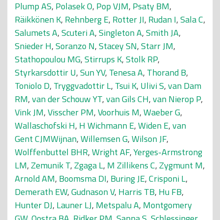
Plump AS
,
Polasek O
,
Pop VJM
,
Psaty BM
,
Räikkönen K
,
Rehnberg E
,
Rotter JI
,
Rudan I
,
Sala C
,
Salumets A
,
Scuteri A
,
Singleton A
,
Smith JA
,
Snieder H
,
Soranzo N
,
Stacey SN
,
Starr JM
,
Stathopoulou MG
,
Stirrups K
,
Stolk RP
,
Styrkarsdottir U
,
Sun YV
,
Tenesa A
,
Thorand B
,
Toniolo D
,
Tryggvadottir L
,
Tsui K
,
Ulivi S
,
van Dam
RM
,
van der Schouw YT
,
van Gils CH
,
van Nierop P
,
Vink JM
,
Visscher PM
,
Voorhuis M
,
Waeber G
,
Wallaschofski H
,
H Wichmann E
,
Widen E
,
van
Gent CJMWijnan
,
Willemsen G
,
Wilson JF
,
Wolffenbuttel BHR
,
Wright AF
,
Yerges-Armstrong
LM
,
Zemunik T
,
Zgaga L
,
M Zillikens C
,
Zygmunt M
,
Arnold AM
,
Boomsma DI
,
Buring JE
,
Crisponi L
,
Demerath EW
,
Gudnason V
,
Harris TB
,
Hu FB
,
Hunter DJ
,
Launer LJ
,
Metspalu A
,
Montgomery
GW
,
Oostra BA
,
Ridker PM
,
Sanna S
,
Schlessinger