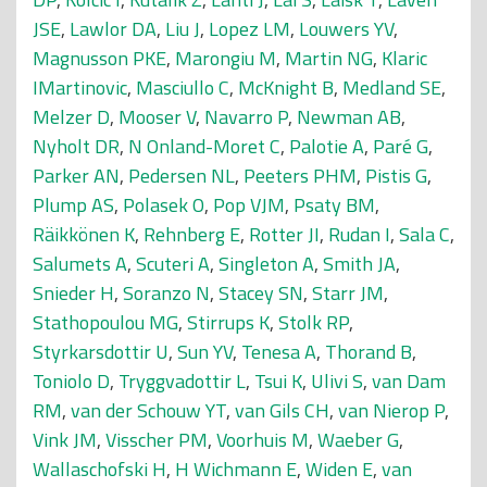
JSE
,
Lawlor DA
,
Liu J
,
Lopez LM
,
Louwers YV
,
Magnusson PKE
,
Marongiu M
,
Martin NG
,
Klaric
IMartinovic
,
Masciullo C
,
McKnight B
,
Medland SE
,
Melzer D
,
Mooser V
,
Navarro P
,
Newman AB
,
Nyholt DR
,
N Onland-Moret C
,
Palotie A
,
Paré G
,
Parker AN
,
Pedersen NL
,
Peeters PHM
,
Pistis G
,
Plump AS
,
Polasek O
,
Pop VJM
,
Psaty BM
,
Räikkönen K
,
Rehnberg E
,
Rotter JI
,
Rudan I
,
Sala C
,
Salumets A
,
Scuteri A
,
Singleton A
,
Smith JA
,
Snieder H
,
Soranzo N
,
Stacey SN
,
Starr JM
,
Stathopoulou MG
,
Stirrups K
,
Stolk RP
,
Styrkarsdottir U
,
Sun YV
,
Tenesa A
,
Thorand B
,
Toniolo D
,
Tryggvadottir L
,
Tsui K
,
Ulivi S
,
van Dam
RM
,
van der Schouw YT
,
van Gils CH
,
van Nierop P
,
Vink JM
,
Visscher PM
,
Voorhuis M
,
Waeber G
,
Wallaschofski H
,
H Wichmann E
,
Widen E
,
van