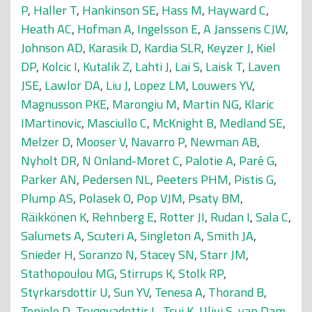
P
,
Haller T
,
Hankinson SE
,
Hass M
,
Hayward C
,
Heath AC
,
Hofman A
,
Ingelsson E
,
A Janssens CJW
,
Johnson AD
,
Karasik D
,
Kardia SLR
,
Keyzer J
,
Kiel
DP
,
Kolcic I
,
Kutalik Z
,
Lahti J
,
Lai S
,
Laisk T
,
Laven
JSE
,
Lawlor DA
,
Liu J
,
Lopez LM
,
Louwers YV
,
Magnusson PKE
,
Marongiu M
,
Martin NG
,
Klaric
IMartinovic
,
Masciullo C
,
McKnight B
,
Medland SE
,
Melzer D
,
Mooser V
,
Navarro P
,
Newman AB
,
Nyholt DR
,
N Onland-Moret C
,
Palotie A
,
Paré G
,
Parker AN
,
Pedersen NL
,
Peeters PHM
,
Pistis G
,
Plump AS
,
Polasek O
,
Pop VJM
,
Psaty BM
,
Räikkönen K
,
Rehnberg E
,
Rotter JI
,
Rudan I
,
Sala C
,
Salumets A
,
Scuteri A
,
Singleton A
,
Smith JA
,
Snieder H
,
Soranzo N
,
Stacey SN
,
Starr JM
,
Stathopoulou MG
,
Stirrups K
,
Stolk RP
,
Styrkarsdottir U
,
Sun YV
,
Tenesa A
,
Thorand B
,
Toniolo D
,
Tryggvadottir L
,
Tsui K
,
Ulivi S
,
van Dam