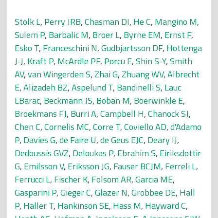
Stolk L
,
Perry JRB
,
Chasman DI
,
He C
,
Mangino M
,
Sulem P
,
Barbalic M
,
Broer L
,
Byrne EM
,
Ernst F
,
Esko T
,
Franceschini N
,
Gudbjartsson DF
,
Hottenga
J-J
,
Kraft P
,
McArdle PF
,
Porcu E
,
Shin S-Y
,
Smith
AV
,
van Wingerden S
,
Zhai G
,
Zhuang WV
,
Albrecht
E
,
Alizadeh BZ
,
Aspelund T
,
Bandinelli S
,
Lauc
LBarac
,
Beckmann JS
,
Boban M
,
Boerwinkle E
,
Broekmans FJ
,
Burri A
,
Campbell H
,
Chanock SJ
,
Chen C
,
Cornelis MC
,
Corre T
,
Coviello AD
,
d'Adamo
P
,
Davies G
,
de Faire U
,
de Geus EJC
,
Deary IJ
,
Dedoussis GVZ
,
Deloukas P
,
Ebrahim S
,
Eiriksdottir
G
,
Emilsson V
,
Eriksson JG
,
Fauser BCJM
,
Ferreli L
,
Ferrucci L
,
Fischer K
,
Folsom AR
,
Garcia ME
,
Gasparini P
,
Gieger C
,
Glazer N
,
Grobbee DE
,
Hall
P
,
Haller T
,
Hankinson SE
,
Hass M
,
Hayward C
,