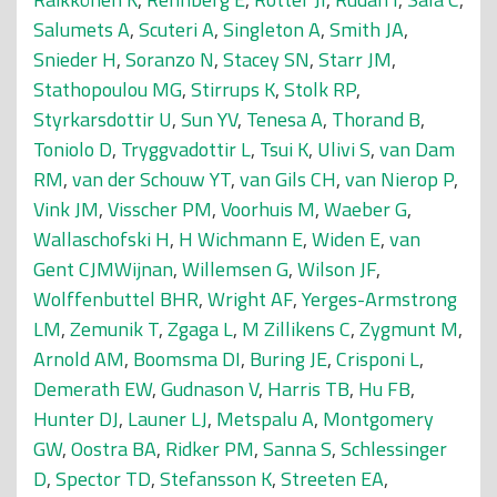
Salumets A
,
Scuteri A
,
Singleton A
,
Smith JA
,
Snieder H
,
Soranzo N
,
Stacey SN
,
Starr JM
,
Stathopoulou MG
,
Stirrups K
,
Stolk RP
,
Styrkarsdottir U
,
Sun YV
,
Tenesa A
,
Thorand B
,
Toniolo D
,
Tryggvadottir L
,
Tsui K
,
Ulivi S
,
van Dam
RM
,
van der Schouw YT
,
van Gils CH
,
van Nierop P
,
Vink JM
,
Visscher PM
,
Voorhuis M
,
Waeber G
,
Wallaschofski H
,
H Wichmann E
,
Widen E
,
van
Gent CJMWijnan
,
Willemsen G
,
Wilson JF
,
Wolffenbuttel BHR
,
Wright AF
,
Yerges-Armstrong
LM
,
Zemunik T
,
Zgaga L
,
M Zillikens C
,
Zygmunt M
,
Arnold AM
,
Boomsma DI
,
Buring JE
,
Crisponi L
,
Demerath EW
,
Gudnason V
,
Harris TB
,
Hu FB
,
Hunter DJ
,
Launer LJ
,
Metspalu A
,
Montgomery
GW
,
Oostra BA
,
Ridker PM
,
Sanna S
,
Schlessinger
D
,
Spector TD
,
Stefansson K
,
Streeten EA
,