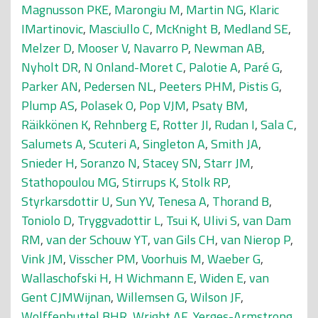
Magnusson PKE
,
Marongiu M
,
Martin NG
,
Klaric
IMartinovic
,
Masciullo C
,
McKnight B
,
Medland SE
,
Melzer D
,
Mooser V
,
Navarro P
,
Newman AB
,
Nyholt DR
,
N Onland-Moret C
,
Palotie A
,
Paré G
,
Parker AN
,
Pedersen NL
,
Peeters PHM
,
Pistis G
,
Plump AS
,
Polasek O
,
Pop VJM
,
Psaty BM
,
Räikkönen K
,
Rehnberg E
,
Rotter JI
,
Rudan I
,
Sala C
,
Salumets A
,
Scuteri A
,
Singleton A
,
Smith JA
,
Snieder H
,
Soranzo N
,
Stacey SN
,
Starr JM
,
Stathopoulou MG
,
Stirrups K
,
Stolk RP
,
Styrkarsdottir U
,
Sun YV
,
Tenesa A
,
Thorand B
,
Toniolo D
,
Tryggvadottir L
,
Tsui K
,
Ulivi S
,
van Dam
RM
,
van der Schouw YT
,
van Gils CH
,
van Nierop P
,
Vink JM
,
Visscher PM
,
Voorhuis M
,
Waeber G
,
Wallaschofski H
,
H Wichmann E
,
Widen E
,
van
Gent CJMWijnan
,
Willemsen G
,
Wilson JF
,
Wolffenbuttel BHR
,
Wright AF
,
Yerges-Armstrong