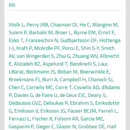
RIS
Stolk L
,
Perry JRB
,
Chasman DI
,
He C
,
Mangino M
,
Sulem P
,
Barbalic M
,
Broer L
,
Byrne EM
,
Ernst F
,
Esko T
,
Franceschini N
,
Gudbjartsson DF
,
Hottenga
J-J
,
Kraft P
,
McArdle PF
,
Porcu E
,
Shin S-Y
,
Smith
AV
,
van Wingerden S
,
Zhai G
,
Zhuang WV
,
Albrecht
E
,
Alizadeh BZ
,
Aspelund T
,
Bandinelli S
,
Lauc
LBarac
,
Beckmann JS
,
Boban M
,
Boerwinkle E
,
Broekmans FJ
,
Burri A
,
Campbell H
,
Chanock SJ
,
Chen C
,
Cornelis MC
,
Corre T
,
Coviello AD
,
d'Adamo
P
,
Davies G
,
de Faire U
,
de Geus EJC
,
Deary IJ
,
Dedoussis GVZ
,
Deloukas P
,
Ebrahim S
,
Eiriksdottir
G
,
Emilsson V
,
Eriksson JG
,
Fauser BCJM
,
Ferreli L
,
Ferrucci L
,
Fischer K
,
Folsom AR
,
Garcia ME
,
Gasparini P
,
Gieger C
,
Glazer N
,
Grobbee DE
,
Hall