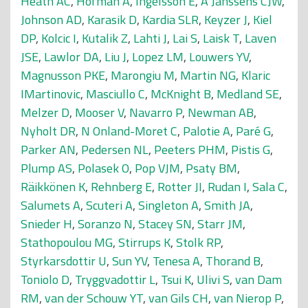
Heath AC
,
Hofman A
,
Ingelsson E
,
A Janssens CJW
,
Johnson AD
,
Karasik D
,
Kardia SLR
,
Keyzer J
,
Kiel
DP
,
Kolcic I
,
Kutalik Z
,
Lahti J
,
Lai S
,
Laisk T
,
Laven
JSE
,
Lawlor DA
,
Liu J
,
Lopez LM
,
Louwers YV
,
Magnusson PKE
,
Marongiu M
,
Martin NG
,
Klaric
IMartinovic
,
Masciullo C
,
McKnight B
,
Medland SE
,
Melzer D
,
Mooser V
,
Navarro P
,
Newman AB
,
Nyholt DR
,
N Onland-Moret C
,
Palotie A
,
Paré G
,
Parker AN
,
Pedersen NL
,
Peeters PHM
,
Pistis G
,
Plump AS
,
Polasek O
,
Pop VJM
,
Psaty BM
,
Räikkönen K
,
Rehnberg E
,
Rotter JI
,
Rudan I
,
Sala C
,
Salumets A
,
Scuteri A
,
Singleton A
,
Smith JA
,
Snieder H
,
Soranzo N
,
Stacey SN
,
Starr JM
,
Stathopoulou MG
,
Stirrups K
,
Stolk RP
,
Styrkarsdottir U
,
Sun YV
,
Tenesa A
,
Thorand B
,
Toniolo D
,
Tryggvadottir L
,
Tsui K
,
Ulivi S
,
van Dam
RM
,
van der Schouw YT
,
van Gils CH
,
van Nierop P
,