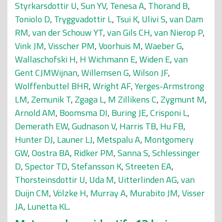
Styrkarsdottir U
,
Sun YV
,
Tenesa A
,
Thorand B
,
Toniolo D
,
Tryggvadottir L
,
Tsui K
,
Ulivi S
,
van Dam
RM
,
van der Schouw YT
,
van Gils CH
,
van Nierop P
,
Vink JM
,
Visscher PM
,
Voorhuis M
,
Waeber G
,
Wallaschofski H
,
H Wichmann E
,
Widen E
,
van
Gent CJMWijnan
,
Willemsen G
,
Wilson JF
,
Wolffenbuttel BHR
,
Wright AF
,
Yerges-Armstrong
LM
,
Zemunik T
,
Zgaga L
,
M Zillikens C
,
Zygmunt M
,
Arnold AM
,
Boomsma DI
,
Buring JE
,
Crisponi L
,
Demerath EW
,
Gudnason V
,
Harris TB
,
Hu FB
,
Hunter DJ
,
Launer LJ
,
Metspalu A
,
Montgomery
GW
,
Oostra BA
,
Ridker PM
,
Sanna S
,
Schlessinger
D
,
Spector TD
,
Stefansson K
,
Streeten EA
,
Thorsteinsdottir U
,
Uda M
,
Uitterlinden AG
,
van
Duijn CM
,
Völzke H
,
Murray A
,
Murabito JM
,
Visser
JA
,
Lunetta KL
.