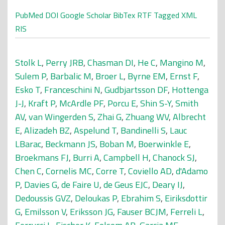
PubMed
DOI
Google Scholar
BibTex
RTF
Tagged
XML
RIS
Stolk L
,
Perry JRB
,
Chasman DI
,
He C
,
Mangino M
,
Sulem P
,
Barbalic M
,
Broer L
,
Byrne EM
,
Ernst F
,
Esko T
,
Franceschini N
,
Gudbjartsson DF
,
Hottenga
J-J
,
Kraft P
,
McArdle PF
,
Porcu E
,
Shin S-Y
,
Smith
AV
,
van Wingerden S
,
Zhai G
,
Zhuang WV
,
Albrecht
E
,
Alizadeh BZ
,
Aspelund T
,
Bandinelli S
,
Lauc
LBarac
,
Beckmann JS
,
Boban M
,
Boerwinkle E
,
Broekmans FJ
,
Burri A
,
Campbell H
,
Chanock SJ
,
Chen C
,
Cornelis MC
,
Corre T
,
Coviello AD
,
d'Adamo
P
,
Davies G
,
de Faire U
,
de Geus EJC
,
Deary IJ
,
Dedoussis GVZ
,
Deloukas P
,
Ebrahim S
,
Eiriksdottir
G
,
Emilsson V
,
Eriksson JG
,
Fauser BCJM
,
Ferreli L
,