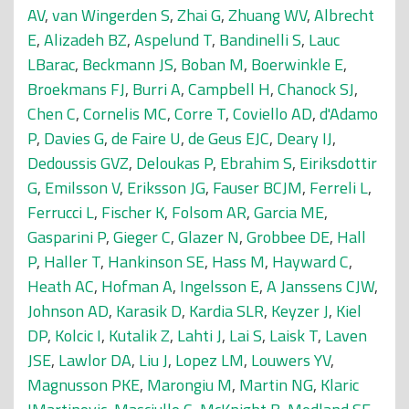
AV
,
van Wingerden S
,
Zhai G
,
Zhuang WV
,
Albrecht
E
,
Alizadeh BZ
,
Aspelund T
,
Bandinelli S
,
Lauc
LBarac
,
Beckmann JS
,
Boban M
,
Boerwinkle E
,
Broekmans FJ
,
Burri A
,
Campbell H
,
Chanock SJ
,
Chen C
,
Cornelis MC
,
Corre T
,
Coviello AD
,
d'Adamo
P
,
Davies G
,
de Faire U
,
de Geus EJC
,
Deary IJ
,
Dedoussis GVZ
,
Deloukas P
,
Ebrahim S
,
Eiriksdottir
G
,
Emilsson V
,
Eriksson JG
,
Fauser BCJM
,
Ferreli L
,
Ferrucci L
,
Fischer K
,
Folsom AR
,
Garcia ME
,
Gasparini P
,
Gieger C
,
Glazer N
,
Grobbee DE
,
Hall
P
,
Haller T
,
Hankinson SE
,
Hass M
,
Hayward C
,
Heath AC
,
Hofman A
,
Ingelsson E
,
A Janssens CJW
,
Johnson AD
,
Karasik D
,
Kardia SLR
,
Keyzer J
,
Kiel
DP
,
Kolcic I
,
Kutalik Z
,
Lahti J
,
Lai S
,
Laisk T
,
Laven
JSE
,
Lawlor DA
,
Liu J
,
Lopez LM
,
Louwers YV
,
Magnusson PKE
,
Marongiu M
,
Martin NG
,
Klaric