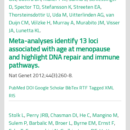
D
,
Spector TD
,
Stefansson K
,
Streeten EA
,
Thorsteinsdottir U
,
Uda M
,
Uitterlinden AG
,
van
Duijn CM
,
Völzke H
,
Murray A
,
Murabito JM
,
Visser
JA
,
Lunetta KL
.
Meta-analyses identify 13 loci
associated with age at menopause
and highlight DNA repair and immune
pathways.
Nat Genet 2012;44(3):260-8.
PubMed
DOI
Google Scholar
BibTex
RTF
Tagged
XML
RIS
Stolk L
,
Perry JRB
,
Chasman DI
,
He C
,
Mangino M
,
Sulem P
,
Barbalic M
,
Broer L
,
Byrne EM
,
Ernst F
,