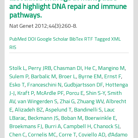
and highlight DNA repair and immune
pathways.
Nat Genet 2012;44(3):260-8.
PubMed
DOI
Google Scholar
BibTex
RTF
Tagged
XML
RIS
Stolk L
,
Perry JRB
,
Chasman DI
,
He C
,
Mangino M
,
Sulem P
,
Barbalic M
,
Broer L
,
Byrne EM
,
Ernst F
,
Esko T
,
Franceschini N
,
Gudbjartsson DF
,
Hottenga
J-J
,
Kraft P
,
McArdle PF
,
Porcu E
,
Shin S-Y
,
Smith
AV
,
van Wingerden S
,
Zhai G
,
Zhuang WV
,
Albrecht
E
,
Alizadeh BZ
,
Aspelund T
,
Bandinelli S
,
Lauc
LBarac
,
Beckmann JS
,
Boban M
,
Boerwinkle E
,
Broekmans FJ
,
Burri A
,
Campbell H
,
Chanock SJ
,
Chen C
,
Cornelis MC
,
Corre T
,
Coviello AD
,
d'Adamo