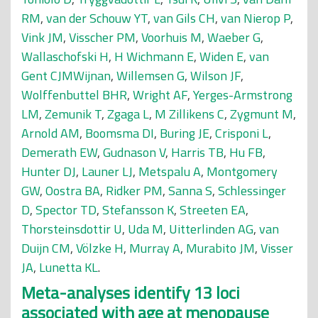
RM
,
van der Schouw YT
,
van Gils CH
,
van Nierop P
,
Vink JM
,
Visscher PM
,
Voorhuis M
,
Waeber G
,
Wallaschofski H
,
H Wichmann E
,
Widen E
,
van
Gent CJMWijnan
,
Willemsen G
,
Wilson JF
,
Wolffenbuttel BHR
,
Wright AF
,
Yerges-Armstrong
LM
,
Zemunik T
,
Zgaga L
,
M Zillikens C
,
Zygmunt M
,
Arnold AM
,
Boomsma DI
,
Buring JE
,
Crisponi L
,
Demerath EW
,
Gudnason V
,
Harris TB
,
Hu FB
,
Hunter DJ
,
Launer LJ
,
Metspalu A
,
Montgomery
GW
,
Oostra BA
,
Ridker PM
,
Sanna S
,
Schlessinger
D
,
Spector TD
,
Stefansson K
,
Streeten EA
,
Thorsteinsdottir U
,
Uda M
,
Uitterlinden AG
,
van
Duijn CM
,
Völzke H
,
Murray A
,
Murabito JM
,
Visser
JA
,
Lunetta KL
.
Meta-analyses identify 13 loci
associated with age at menopause