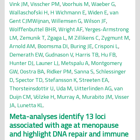
Vink JM
,
Visscher PM
,
Voorhuis M
,
Waeber G
,
Wallaschofski H
,
H Wichmann E
,
Widen E
,
van
Gent CJMWijnan
,
Willemsen G
,
Wilson JF
,
Wolffenbuttel BHR
,
Wright AF
,
Yerges-Armstrong
LM
,
Zemunik T
,
Zgaga L
,
M Zillikens C
,
Zygmunt M
,
Arnold AM
,
Boomsma DI
,
Buring JE
,
Crisponi L
,
Demerath EW
,
Gudnason V
,
Harris TB
,
Hu FB
,
Hunter DJ
,
Launer LJ
,
Metspalu A
,
Montgomery
GW
,
Oostra BA
,
Ridker PM
,
Sanna S
,
Schlessinger
D
,
Spector TD
,
Stefansson K
,
Streeten EA
,
Thorsteinsdottir U
,
Uda M
,
Uitterlinden AG
,
van
Duijn CM
,
Völzke H
,
Murray A
,
Murabito JM
,
Visser
JA
,
Lunetta KL
.
Meta-analyses identify 13 loci
associated with age at menopause
and highlight DNA repair and immune