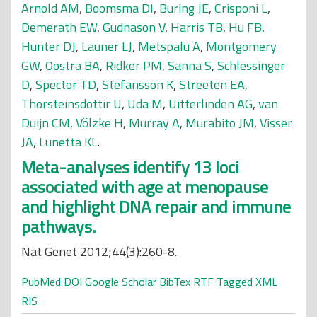
Arnold AM
,
Boomsma DI
,
Buring JE
,
Crisponi L
,
Demerath EW
,
Gudnason V
,
Harris TB
,
Hu FB
,
Hunter DJ
,
Launer LJ
,
Metspalu A
,
Montgomery
GW
,
Oostra BA
,
Ridker PM
,
Sanna S
,
Schlessinger
D
,
Spector TD
,
Stefansson K
,
Streeten EA
,
Thorsteinsdottir U
,
Uda M
,
Uitterlinden AG
,
van
Duijn CM
,
Völzke H
,
Murray A
,
Murabito JM
,
Visser
JA
,
Lunetta KL
.
Meta-analyses identify 13 loci
associated with age at menopause
and highlight DNA repair and immune
pathways.
Nat Genet 2012;44(3):260-8.
PubMed
DOI
Google Scholar
BibTex
RTF
Tagged
XML
RIS