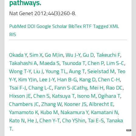
pathways.
Nat Genet 2012;44(3):260-8.
PubMed
DOI
Google Scholar
BibTex
RTF
Tagged
XML
RIS
Okada Y
,
Sim X
,
Go MJin
,
Wu J-Y
,
Gu D
,
Takeuchi F
,
Takahashi A
,
Maeda S
,
Tsunoda T
,
Chen P
,
Lim S-C
,
Wong T-Y
,
Liu J
,
Young TL
,
Aung T
,
Seielstad M
,
Teo
Y-Y
,
Kim YJin
,
Lee J-Y
,
Han B-G
,
Kang D
,
Chen C-H
,
Tsai F-J
,
Chang L-C
,
Fann S-JCathy
,
Mei H
,
Rao DC
,
Hixson JE
,
Chen S
,
Katsuya T
,
Isono M
,
Ogihara T
,
Chambers JC
,
Zhang W
,
Kooner JS
,
Albrecht E
,
Yamamoto K
,
Kubo M
,
Nakamura Y
,
Kamatani N
,
Kato N
,
He J
,
Chen Y-T
,
Cho YShin
,
Tai E-S
,
Tanaka
T
.