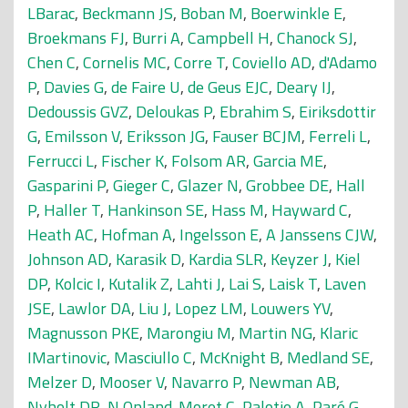
LBarac
,
Beckmann JS
,
Boban M
,
Boerwinkle E
,
Broekmans FJ
,
Burri A
,
Campbell H
,
Chanock SJ
,
Chen C
,
Cornelis MC
,
Corre T
,
Coviello AD
,
d'Adamo
P
,
Davies G
,
de Faire U
,
de Geus EJC
,
Deary IJ
,
Dedoussis GVZ
,
Deloukas P
,
Ebrahim S
,
Eiriksdottir
G
,
Emilsson V
,
Eriksson JG
,
Fauser BCJM
,
Ferreli L
,
Ferrucci L
,
Fischer K
,
Folsom AR
,
Garcia ME
,
Gasparini P
,
Gieger C
,
Glazer N
,
Grobbee DE
,
Hall
P
,
Haller T
,
Hankinson SE
,
Hass M
,
Hayward C
,
Heath AC
,
Hofman A
,
Ingelsson E
,
A Janssens CJW
,
Johnson AD
,
Karasik D
,
Kardia SLR
,
Keyzer J
,
Kiel
DP
,
Kolcic I
,
Kutalik Z
,
Lahti J
,
Lai S
,
Laisk T
,
Laven
JSE
,
Lawlor DA
,
Liu J
,
Lopez LM
,
Louwers YV
,
Magnusson PKE
,
Marongiu M
,
Martin NG
,
Klaric
IMartinovic
,
Masciullo C
,
McKnight B
,
Medland SE
,
Melzer D
,
Mooser V
,
Navarro P
,
Newman AB
,
Nyholt DR
,
N Onland-Moret C
,
Palotie A
,
Paré G
,