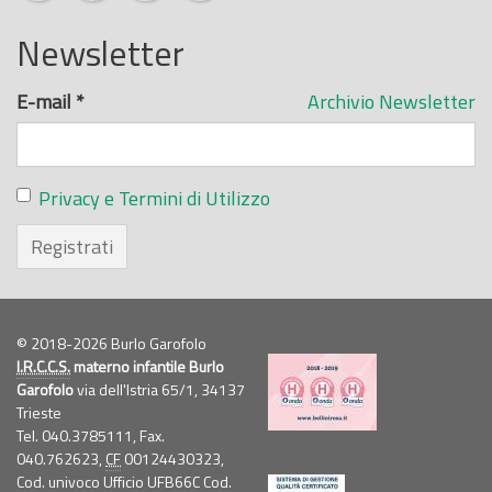
Newsletter
E-mail
*
Archivio Newsletter
Privacy e Termini di Utilizzo
Registrati
© 2018-2026 Burlo Garofolo
I.R.C.C.S.
materno infantile Burlo
Garofolo
via dell'Istria 65/1, 34137
Trieste
Tel. 040.3785111, Fax.
040.762623,
CF
00124430323,
Cod. univoco Ufficio UFB66C Cod.