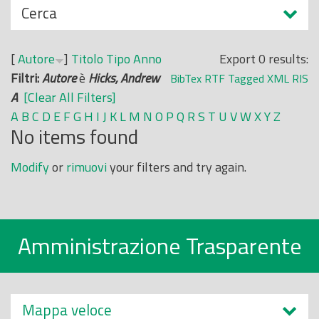
N
Cerca
o
a
p
s
r
[
Autore
]
Titolo
Tipo
Anno
Export 0 results:
c
i
Filtri:
Autore
è
Hicks, Andrew
BibTex
RTF
Tagged
XML
RIS
o
n
A
[Clear All Filters]
n
c
A
B
C
D
E
F
G
H
I
J
K
L
M
N
O
P
Q
R
S
T
U
V
W
X
Y
Z
d
No items found
i
i
p
Modify
or
rimuovi
your filters and try again.
a
l
e
Amministrazione Trasparente
Mappa veloce