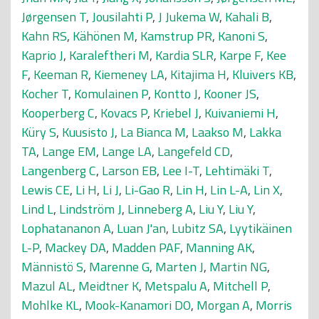
Jørgensen T
,
Jousilahti P
,
J Jukema W
,
Kahali B
,
Kahn RS
,
Kähönen M
,
Kamstrup PR
,
Kanoni S
,
Kaprio J
,
Karaleftheri M
,
Kardia SLR
,
Karpe F
,
Kee
F
,
Keeman R
,
Kiemeney LA
,
Kitajima H
,
Kluivers KB
,
Kocher T
,
Komulainen P
,
Kontto J
,
Kooner JS
,
Kooperberg C
,
Kovacs P
,
Kriebel J
,
Kuivaniemi H
,
Küry S
,
Kuusisto J
,
La Bianca M
,
Laakso M
,
Lakka
TA
,
Lange EM
,
Lange LA
,
Langefeld CD
,
Langenberg C
,
Larson EB
,
Lee I-T
,
Lehtimäki T
,
Lewis CE
,
Li H
,
Li J
,
Li-Gao R
,
Lin H
,
Lin L-A
,
Lin X
,
Lind L
,
Lindström J
,
Linneberg A
,
Liu Y
,
Liu Y
,
Lophatananon A
,
Luan J'an
,
Lubitz SA
,
Lyytikäinen
L-P
,
Mackey DA
,
Madden PAF
,
Manning AK
,
Männistö S
,
Marenne G
,
Marten J
,
Martin NG
,
Mazul AL
,
Meidtner K
,
Metspalu A
,
Mitchell P
,
Mohlke KL
,
Mook-Kanamori DO
,
Morgan A
,
Morris