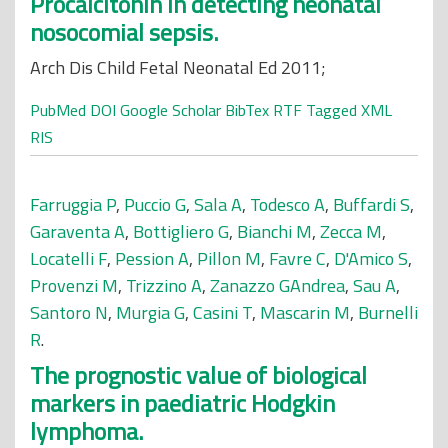
Procalcitonin in detecting neonatal
nosocomial sepsis.
Arch Dis Child Fetal Neonatal Ed 2011;
PubMed
DOI
Google Scholar
BibTex
RTF
Tagged
XML
RIS
Farruggia P
,
Puccio G
,
Sala A
,
Todesco A
,
Buffardi S
,
Garaventa A
,
Bottigliero G
,
Bianchi M
,
Zecca M
,
Locatelli F
,
Pession A
,
Pillon M
,
Favre C
,
D'Amico S
,
Provenzi M
,
Trizzino A
,
Zanazzo GAndrea
,
Sau A
,
Santoro N
,
Murgia G
,
Casini T
,
Mascarin M
,
Burnelli
R
.
The prognostic value of biological
markers in paediatric Hodgkin
lymphoma.