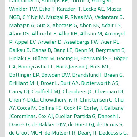
Lamparter D
,
Stirrups KE
,
Turcot V
,
Young KL
,
Winkler TW
,
Esko T
,
Karaderi T
,
Locke AE
,
Masca
NGD
,
C Y Ng M
,
Mudgal P
,
Rivas MA
,
Vedantam S
,
Mahajan A
,
Guo X
,
Abecasis G
,
Aben KK
,
Adair LS
,
Alam DS
,
Albrecht E
,
Allin KH
,
Allison M
,
Amouyel
P
,
Appel EV
,
Arveiler D
,
Asselbergs FW
,
Auer PL
,
Balkau B
,
Banas B
,
Bang LE
,
Benn M
,
Bergmann S
,
Bielak LF
,
Blüher M
,
Boeing H
,
Boerwinkle E
,
Böger
CA
,
Bonnycastle LL
,
Bork-Jensen J
,
Bots ML
,
Bottinger EP
,
Bowden DW
,
Brandslund I
,
Breen G
,
Brilliant MH
,
Broer L
,
Burt AA
,
Butterworth AS
,
Carey DJ
,
Caulfield MJ
,
Chambers JC
,
Chasman DI
,
Chen Y-DIda
,
Chowdhury, iv R
,
Christensen C
,
Chu
AY
,
Cocca M
,
Collins FS
,
Cook JP
,
Corley J
,
Galbany
JCorominas
,
Cox AJ
,
Cuellar-Partida G
,
Danesh J
,
Davies G
,
de Bakker PIW
,
de Borst GJ
,
de Denus S
,
de Groot MCH
,
de Mutsert R
,
Deary IJ
,
Dedoussis G
,