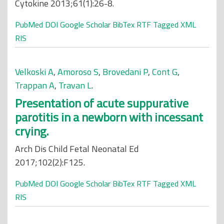
Cytokine 2013;61(1):26-8.
PubMed
DOI
Google Scholar
BibTex
RTF
Tagged
XML
RIS
Velkoski A
,
Amoroso S
,
Brovedani P
,
Cont G
,
Trappan A
,
Travan L
.
Presentation of acute suppurative
parotitis in a newborn with incessant
crying.
Arch Dis Child Fetal Neonatal Ed
2017;102(2):F125.
PubMed
DOI
Google Scholar
BibTex
RTF
Tagged
XML
RIS