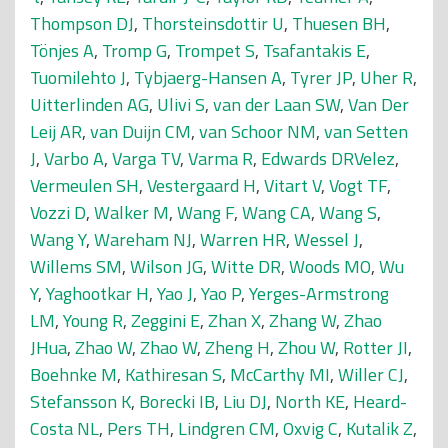
Thompson DJ
,
Thorsteinsdottir U
,
Thuesen BH
,
Tönjes A
,
Tromp G
,
Trompet S
,
Tsafantakis E
,
Tuomilehto J
,
Tybjaerg-Hansen A
,
Tyrer JP
,
Uher R
,
Uitterlinden AG
,
Ulivi S
,
van der Laan SW
,
Van Der
Leij AR
,
van Duijn CM
,
van Schoor NM
,
van Setten
J
,
Varbo A
,
Varga TV
,
Varma R
,
Edwards DRVelez
,
Vermeulen SH
,
Vestergaard H
,
Vitart V
,
Vogt TF
,
Vozzi D
,
Walker M
,
Wang F
,
Wang CA
,
Wang S
,
Wang Y
,
Wareham NJ
,
Warren HR
,
Wessel J
,
Willems SM
,
Wilson JG
,
Witte DR
,
Woods MO
,
Wu
Y
,
Yaghootkar H
,
Yao J
,
Yao P
,
Yerges-Armstrong
LM
,
Young R
,
Zeggini E
,
Zhan X
,
Zhang W
,
Zhao
JHua
,
Zhao W
,
Zhao W
,
Zheng H
,
Zhou W
,
Rotter JI
,
Boehnke M
,
Kathiresan S
,
McCarthy MI
,
Willer CJ
,
Stefansson K
,
Borecki IB
,
Liu DJ
,
North KE
,
Heard-
Costa NL
,
Pers TH
,
Lindgren CM
,
Oxvig C
,
Kutalik Z
,