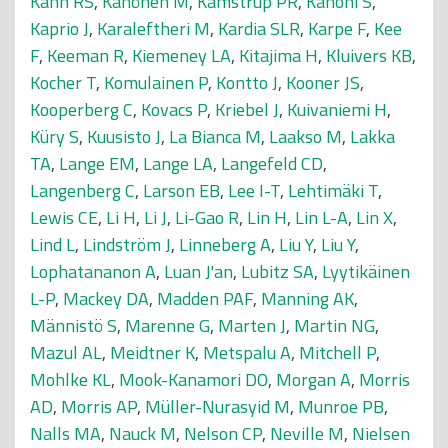
Kahn RS
,
Kähönen M
,
Kamstrup PR
,
Kanoni S
,
Kaprio J
,
Karaleftheri M
,
Kardia SLR
,
Karpe F
,
Kee
F
,
Keeman R
,
Kiemeney LA
,
Kitajima H
,
Kluivers KB
,
Kocher T
,
Komulainen P
,
Kontto J
,
Kooner JS
,
Kooperberg C
,
Kovacs P
,
Kriebel J
,
Kuivaniemi H
,
Küry S
,
Kuusisto J
,
La Bianca M
,
Laakso M
,
Lakka
TA
,
Lange EM
,
Lange LA
,
Langefeld CD
,
Langenberg C
,
Larson EB
,
Lee I-T
,
Lehtimäki T
,
Lewis CE
,
Li H
,
Li J
,
Li-Gao R
,
Lin H
,
Lin L-A
,
Lin X
,
Lind L
,
Lindström J
,
Linneberg A
,
Liu Y
,
Liu Y
,
Lophatananon A
,
Luan J'an
,
Lubitz SA
,
Lyytikäinen
L-P
,
Mackey DA
,
Madden PAF
,
Manning AK
,
Männistö S
,
Marenne G
,
Marten J
,
Martin NG
,
Mazul AL
,
Meidtner K
,
Metspalu A
,
Mitchell P
,
Mohlke KL
,
Mook-Kanamori DO
,
Morgan A
,
Morris
AD
,
Morris AP
,
Müller-Nurasyid M
,
Munroe PB
,
Nalls MA
,
Nauck M
,
Nelson CP
,
Neville M
,
Nielsen