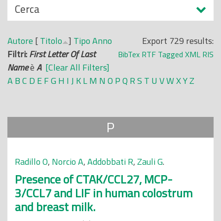
N
Cerca
o
a
p
s
r
Autore
[
Titolo
]
Tipo
Anno
Export 729 results:
c
i
Filtri:
First Letter Of Last
BibTex
RTF
Tagged
XML
RIS
o
n
Name
è
A
[Clear All Filters]
n
c
A
B
C
D
E
F
G
H
I
J
K
L
M
N
O
P
Q
R
S
T
U
V
W
X
Y
Z
d
i
i
p
a
P
l
e
Radillo O
,
Norcio A
,
Addobbati R
,
Zauli G
.
Presence of CTAK/CCL27, MCP-
3/CCL7 and LIF in human colostrum
and breast milk.