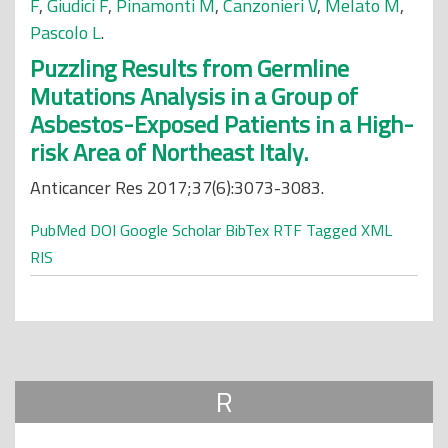
F
,
Giudici F
,
Pinamonti M
,
Canzonieri V
,
Melato M
,
Pascolo L
.
Puzzling Results from Germline
Mutations Analysis in a Group of
Asbestos-Exposed Patients in a High-
risk Area of Northeast Italy.
Anticancer Res 2017;37(6):3073-3083.
PubMed
DOI
Google Scholar
BibTex
RTF
Tagged
XML
RIS
R