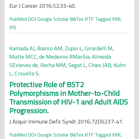
Eur J Cancer 2016;52:33-40.
PubMed
DOI
Google Scholar
BibTex
RTF
Tagged
XML
RIS
Kamada AJ
,
Bianco AM
,
Zupin L
,
Girardelli M
,
Matte MCC
,
de Medeiros RMarília
,
Almeida
SEsteves de
,
Rocha MM
,
Segat L
,
Chies JAB
,
Kuhn
L
,
Crovella S
.
Protective Role of BST2
Polymorphisms in Mother-to-Child
Transmission of HIV-1 and Adult AIDS
Progression.
J Acquir Immune Defic Syndr 2016;72(3):237-41.
PubMed
DOI
Google Scholar
BibTex
RTF
Tagged
XML