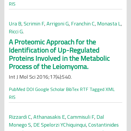
RIS
Ura B
,
Scrimin F
,
Arrigoni G
,
Franchin C
,
Monasta L
,
Ricci G
.
A Proteomic Approach for the
Identification of Up-Regulated
Proteins Involved in the Metabolic
Process of the Leiomyoma.
Int J Mol Sci 2016;17(4):540.
PubMed
DOI
Google Scholar
BibTex
RTF
Tagged
XML
RIS
Rizzardi C
,
Athanasakis E
,
Cammisuli F
,
Dal
Monego S
,
DE Spelorzi YChiquinqui
,
Costantinides