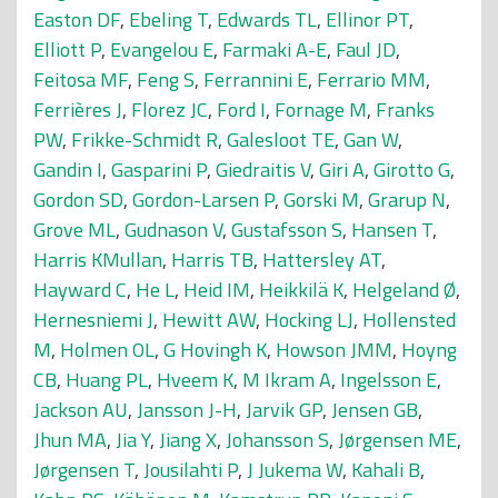
Easton DF
,
Ebeling T
,
Edwards TL
,
Ellinor PT
,
Elliott P
,
Evangelou E
,
Farmaki A-E
,
Faul JD
,
Feitosa MF
,
Feng S
,
Ferrannini E
,
Ferrario MM
,
Ferrières J
,
Florez JC
,
Ford I
,
Fornage M
,
Franks
PW
,
Frikke-Schmidt R
,
Galesloot TE
,
Gan W
,
Gandin I
,
Gasparini P
,
Giedraitis V
,
Giri A
,
Girotto G
,
Gordon SD
,
Gordon-Larsen P
,
Gorski M
,
Grarup N
,
Grove ML
,
Gudnason V
,
Gustafsson S
,
Hansen T
,
Harris KMullan
,
Harris TB
,
Hattersley AT
,
Hayward C
,
He L
,
Heid IM
,
Heikkilä K
,
Helgeland Ø
,
Hernesniemi J
,
Hewitt AW
,
Hocking LJ
,
Hollensted
M
,
Holmen OL
,
G Hovingh K
,
Howson JMM
,
Hoyng
CB
,
Huang PL
,
Hveem K
,
M Ikram A
,
Ingelsson E
,
Jackson AU
,
Jansson J-H
,
Jarvik GP
,
Jensen GB
,
Jhun MA
,
Jia Y
,
Jiang X
,
Johansson S
,
Jørgensen ME
,
Jørgensen T
,
Jousilahti P
,
J Jukema W
,
Kahali B
,