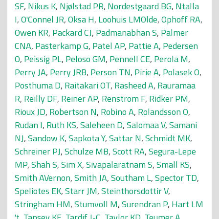
SF
,
Nikus K
,
Njølstad PR
,
Nordestgaard BG
,
Ntalla
I
,
O'Connel JR
,
Oksa H
,
Loohuis LMOlde
,
Ophoff RA
,
Owen KR
,
Packard CJ
,
Padmanabhan S
,
Palmer
CNA
,
Pasterkamp G
,
Patel AP
,
Pattie A
,
Pedersen
O
,
Peissig PL
,
Peloso GM
,
Pennell CE
,
Perola M
,
Perry JA
,
Perry JRB
,
Person TN
,
Pirie A
,
Polasek O
,
Posthuma D
,
Raitakari OT
,
Rasheed A
,
Rauramaa
R
,
Reilly DF
,
Reiner AP
,
Renstrom F
,
Ridker PM
,
Rioux JD
,
Robertson N
,
Robino A
,
Rolandsson O
,
Rudan I
,
Ruth KS
,
Saleheen D
,
Salomaa V
,
Samani
NJ
,
Sandow K
,
Sapkota Y
,
Sattar N
,
Schmidt MK
,
Schreiner PJ
,
Schulze MB
,
Scott RA
,
Segura-Lepe
MP
,
Shah S
,
Sim X
,
Sivapalaratnam S
,
Small KS
,
Smith AVernon
,
Smith JA
,
Southam L
,
Spector TD
,
Speliotes EK
,
Starr JM
,
Steinthorsdottir V
,
Stringham HM
,
Stumvoll M
,
Surendran P
,
Hart LM
't
,
Tansey KE
,
Tardif J-C
,
Taylor KD
,
Teumer A
,