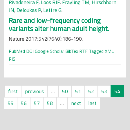
Rivadeneira F
,
Loos RJF
,
Frayling TM
,
Hirschhorn
JN
,
Deloukas P
,
Lettre G
.
Rare and low-frequency coding
variants alter human adult height.
Nature 2017;542(7640):186-190.
PubMed
DOI
Google Scholar
BibTex
RTF
Tagged
XML
RIS
first
previous
…
50
51
52
53
54
55
56
57
58
…
next
last