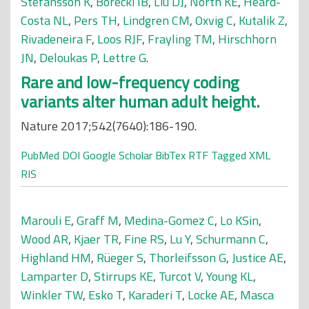
Stefansson K
,
Borecki IB
,
Liu DJ
,
North KE
,
Heard-
Costa NL
,
Pers TH
,
Lindgren CM
,
Oxvig C
,
Kutalik Z
,
Rivadeneira F
,
Loos RJF
,
Frayling TM
,
Hirschhorn
JN
,
Deloukas P
,
Lettre G
.
Rare and low-frequency coding
variants alter human adult height.
Nature 2017;542(7640):186-190.
PubMed
DOI
Google Scholar
BibTex
RTF
Tagged
XML
RIS
Marouli E
,
Graff M
,
Medina-Gomez C
,
Lo KSin
,
Wood AR
,
Kjaer TR
,
Fine RS
,
Lu Y
,
Schurmann C
,
Highland HM
,
Rüeger S
,
Thorleifsson G
,
Justice AE
,
Lamparter D
,
Stirrups KE
,
Turcot V
,
Young KL
,
Winkler TW
,
Esko T
,
Karaderi T
,
Locke AE
,
Masca