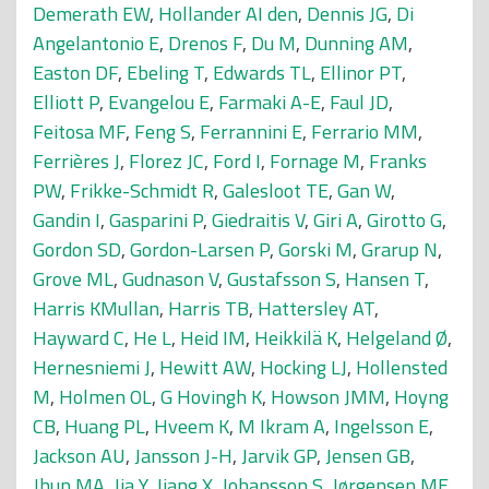
Demerath EW
,
Hollander AI den
,
Dennis JG
,
Di
Angelantonio E
,
Drenos F
,
Du M
,
Dunning AM
,
Easton DF
,
Ebeling T
,
Edwards TL
,
Ellinor PT
,
Elliott P
,
Evangelou E
,
Farmaki A-E
,
Faul JD
,
Feitosa MF
,
Feng S
,
Ferrannini E
,
Ferrario MM
,
Ferrières J
,
Florez JC
,
Ford I
,
Fornage M
,
Franks
PW
,
Frikke-Schmidt R
,
Galesloot TE
,
Gan W
,
Gandin I
,
Gasparini P
,
Giedraitis V
,
Giri A
,
Girotto G
,
Gordon SD
,
Gordon-Larsen P
,
Gorski M
,
Grarup N
,
Grove ML
,
Gudnason V
,
Gustafsson S
,
Hansen T
,
Harris KMullan
,
Harris TB
,
Hattersley AT
,
Hayward C
,
He L
,
Heid IM
,
Heikkilä K
,
Helgeland Ø
,
Hernesniemi J
,
Hewitt AW
,
Hocking LJ
,
Hollensted
M
,
Holmen OL
,
G Hovingh K
,
Howson JMM
,
Hoyng
CB
,
Huang PL
,
Hveem K
,
M Ikram A
,
Ingelsson E
,
Jackson AU
,
Jansson J-H
,
Jarvik GP
,
Jensen GB
,
Jhun MA
,
Jia Y
,
Jiang X
,
Johansson S
,
Jørgensen ME
,