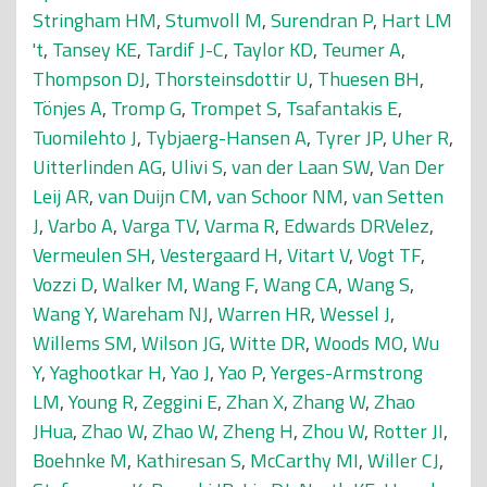
Stringham HM
,
Stumvoll M
,
Surendran P
,
Hart LM
't
,
Tansey KE
,
Tardif J-C
,
Taylor KD
,
Teumer A
,
Thompson DJ
,
Thorsteinsdottir U
,
Thuesen BH
,
Tönjes A
,
Tromp G
,
Trompet S
,
Tsafantakis E
,
Tuomilehto J
,
Tybjaerg-Hansen A
,
Tyrer JP
,
Uher R
,
Uitterlinden AG
,
Ulivi S
,
van der Laan SW
,
Van Der
Leij AR
,
van Duijn CM
,
van Schoor NM
,
van Setten
J
,
Varbo A
,
Varga TV
,
Varma R
,
Edwards DRVelez
,
Vermeulen SH
,
Vestergaard H
,
Vitart V
,
Vogt TF
,
Vozzi D
,
Walker M
,
Wang F
,
Wang CA
,
Wang S
,
Wang Y
,
Wareham NJ
,
Warren HR
,
Wessel J
,
Willems SM
,
Wilson JG
,
Witte DR
,
Woods MO
,
Wu
Y
,
Yaghootkar H
,
Yao J
,
Yao P
,
Yerges-Armstrong
LM
,
Young R
,
Zeggini E
,
Zhan X
,
Zhang W
,
Zhao
JHua
,
Zhao W
,
Zhao W
,
Zheng H
,
Zhou W
,
Rotter JI
,
Boehnke M
,
Kathiresan S
,
McCarthy MI
,
Willer CJ
,