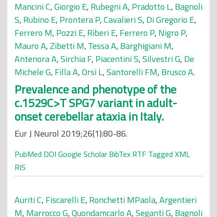
Mancini C
,
Giorgio E
,
Rubegni A
,
Pradotto L
,
Bagnoli
S
,
Rubino E
,
Prontera P
,
Cavalieri S
,
Di Gregorio E
,
Ferrero M
,
Pozzi E
,
Riberi E
,
Ferrero P
,
Nigro P
,
Mauro A
,
Zibetti M
,
Tessa A
,
Barghigiani M
,
Antenora A
,
Sirchia F
,
Piacentini S
,
Silvestri G
,
De
Michele G
,
Filla A
,
Orsi L
,
Santorelli FM
,
Brusco A
.
Prevalence and phenotype of the
c.1529C>T SPG7 variant in adult-
onset cerebellar ataxia in Italy.
Eur J Neurol 2019;26(1):80-86.
PubMed
DOI
Google Scholar
BibTex
RTF
Tagged
XML
RIS
Auriti C
,
Fiscarelli E
,
Ronchetti MPaola
,
Argentieri
M
,
Marrocco G
,
Quondamcarlo A
,
Seganti G
,
Bagnoli