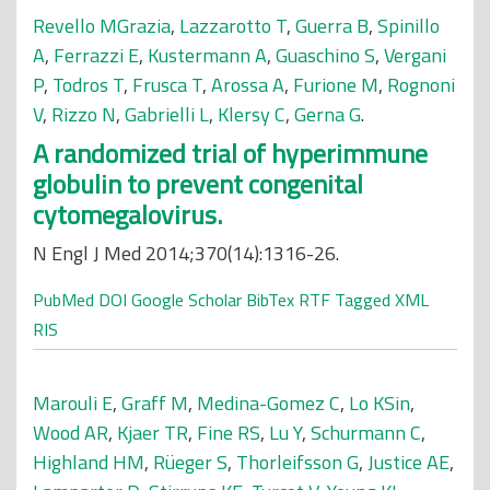
Revello MGrazia
,
Lazzarotto T
,
Guerra B
,
Spinillo
A
,
Ferrazzi E
,
Kustermann A
,
Guaschino S
,
Vergani
P
,
Todros T
,
Frusca T
,
Arossa A
,
Furione M
,
Rognoni
V
,
Rizzo N
,
Gabrielli L
,
Klersy C
,
Gerna G
.
A randomized trial of hyperimmune
globulin to prevent congenital
cytomegalovirus.
N Engl J Med 2014;370(14):1316-26.
PubMed
DOI
Google Scholar
BibTex
RTF
Tagged
XML
RIS
Marouli E
,
Graff M
,
Medina-Gomez C
,
Lo KSin
,
Wood AR
,
Kjaer TR
,
Fine RS
,
Lu Y
,
Schurmann C
,
Highland HM
,
Rüeger S
,
Thorleifsson G
,
Justice AE
,