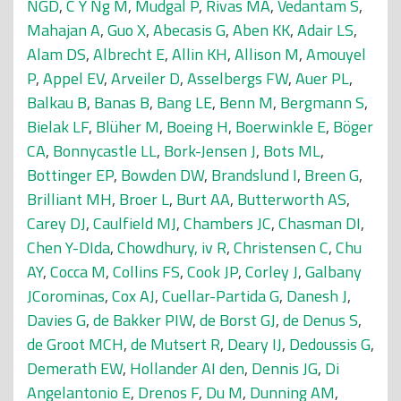
NGD
,
C Y Ng M
,
Mudgal P
,
Rivas MA
,
Vedantam S
,
Mahajan A
,
Guo X
,
Abecasis G
,
Aben KK
,
Adair LS
,
Alam DS
,
Albrecht E
,
Allin KH
,
Allison M
,
Amouyel
P
,
Appel EV
,
Arveiler D
,
Asselbergs FW
,
Auer PL
,
Balkau B
,
Banas B
,
Bang LE
,
Benn M
,
Bergmann S
,
Bielak LF
,
Blüher M
,
Boeing H
,
Boerwinkle E
,
Böger
CA
,
Bonnycastle LL
,
Bork-Jensen J
,
Bots ML
,
Bottinger EP
,
Bowden DW
,
Brandslund I
,
Breen G
,
Brilliant MH
,
Broer L
,
Burt AA
,
Butterworth AS
,
Carey DJ
,
Caulfield MJ
,
Chambers JC
,
Chasman DI
,
Chen Y-DIda
,
Chowdhury, iv R
,
Christensen C
,
Chu
AY
,
Cocca M
,
Collins FS
,
Cook JP
,
Corley J
,
Galbany
JCorominas
,
Cox AJ
,
Cuellar-Partida G
,
Danesh J
,
Davies G
,
de Bakker PIW
,
de Borst GJ
,
de Denus S
,
de Groot MCH
,
de Mutsert R
,
Deary IJ
,
Dedoussis G
,
Demerath EW
,
Hollander AI den
,
Dennis JG
,
Di
Angelantonio E
,
Drenos F
,
Du M
,
Dunning AM
,