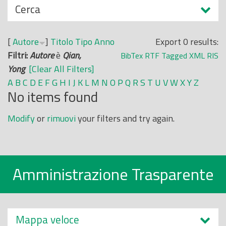
N
Cerca
o
a
p
s
r
[
Autore
]
Titolo
Tipo
Anno
Export 0 results:
c
i
Filtri:
Autore
è
Qian,
BibTex
RTF
Tagged
XML
RIS
o
n
Yong
[Clear All Filters]
n
c
A
B
C
D
E
F
G
H
I
J
K
L
M
N
O
P
Q
R
S
T
U
V
W
X
Y
Z
d
No items found
i
i
p
Modify
or
rimuovi
your filters and try again.
a
l
e
Amministrazione Trasparente
Mappa veloce