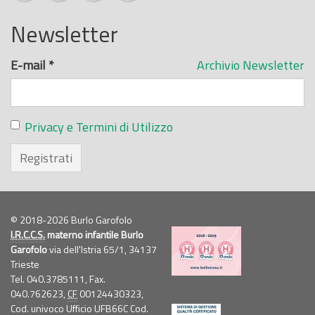
Newsletter
E-mail
*
Archivio Newsletter
Privacy e Termini di Utilizzo
Registrati
© 2018-2026 Burlo Garofolo
I.R.C.C.S.
materno infantile Burlo
Garofolo
via dell'Istria 65/1, 34137
Trieste
Tel. 040.3785111, Fax.
040.762623,
CF
00124430323,
Cod. univoco Ufficio UFB66C Cod.