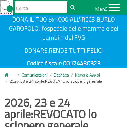
Form
Menù
di
Cerca
S
DONA IL TUO 5x1000 ALL'IRCCS BURLO
ricerca
a
GAROFOLO, l'ospedale delle mamme e dei
l
bambini del FVG
t
a
DONARE RENDE TUTTI FELICI
a
Codice fiscale 00124430323
l
c
Comunicazioni
Bacheca
News e Avvisi
o
2026, 23 e 24 aprile:REVOCATO lo sciopero generale
n
t
2026, 23 e 24
e
aprile:REVOCATO lo
n
u
sciopero generale
t