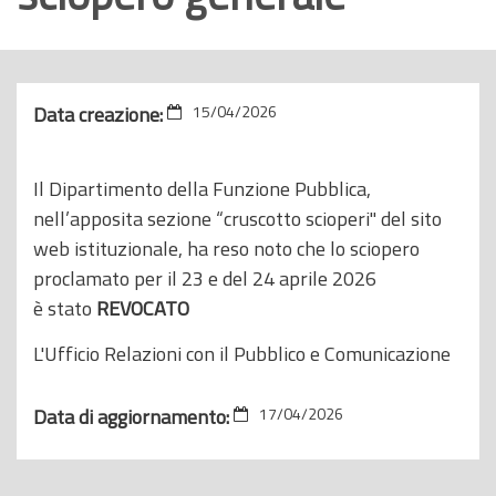
o
p
r
i
Data creazione:
15/04/2026
n
c
Il Dipartimento della Funzione Pubblica,
i
nell’apposita sezione “cruscotto scioperi" del sito
p
web istituzionale, ha reso noto che lo sciopero
a
proclamato per il 23 e del 24 aprile 2026
l
è stato
REVOCATO
e
L'Ufficio Relazioni con il Pubblico e Comunicazione
Data di aggiornamento:
17/04/2026