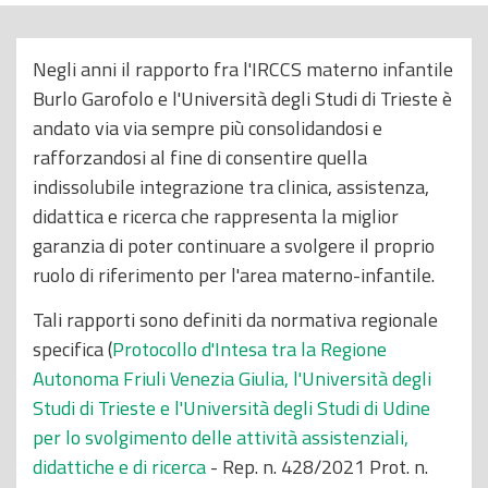
o
p
Negli anni il rapporto fra l'IRCCS materno infantile
r
Burlo Garofolo e l'Università degli Studi di Trieste è
i
andato via via sempre più consolidandosi e
n
rafforzandosi al fine di consentire quella
c
indissolubile integrazione tra clinica, assistenza,
i
didattica e ricerca che rappresenta la miglior
p
garanzia di poter continuare a svolgere il proprio
a
ruolo di riferimento per l'area materno-infantile.
l
e
Tali rapporti sono definiti da normativa regionale
specifica (
Protocollo d'Intesa tra la Regione
Autonoma Friuli Venezia Giulia, l'Università degli
Studi di Trieste e l'Università degli Studi di Udine
per lo svolgimento delle attività assistenziali,
didattiche e di ricerca
- Rep. n. 428/2021 Prot. n.