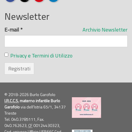
Newsletter
E-mail
*
Archivio Newsletter
Privacy e Termini di Utilizzo
Registrati
© 2018-2026 Burlo Garofolo
I.R.C.C.S.
materno infantile Burlo
Garofolo
via dell'Istria 65/1, 34137
Trieste
Tel. 040.3785111, Fax.
040.762623,
CF
00124430323,
Cod. univoco Ufficio UFB66C Cod.