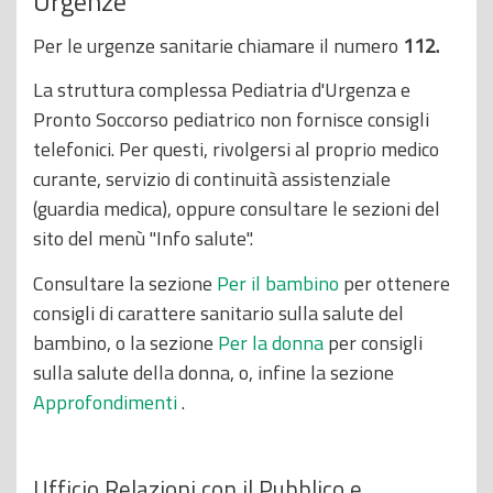
Urgenze
o
Per le urgenze sanitarie chiamare il numero
112.
p
r
La struttura complessa Pediatria d'Urgenza e
i
Pronto Soccorso pediatrico non fornisce consigli
n
telefonici. Per questi, rivolgersi al proprio medico
c
curante, servizio di continuità assistenziale
i
(guardia medica), oppure consultare le sezioni del
p
sito del menù "Info salute".
a
Consultare la sezione
Per il bambino
per ottenere
l
consigli di carattere sanitario sulla salute del
e
bambino, o la sezione
Per la donna
per consigli
sulla salute della donna, o, infine la sezione
Approfondimenti
.
Ufficio Relazioni con il Pubblico e