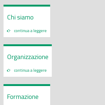
o
p
Chi siamo
r
i
continua a leggere
n
c
i
p
Organizzazione
a
l
e
continua a leggere
Formazione