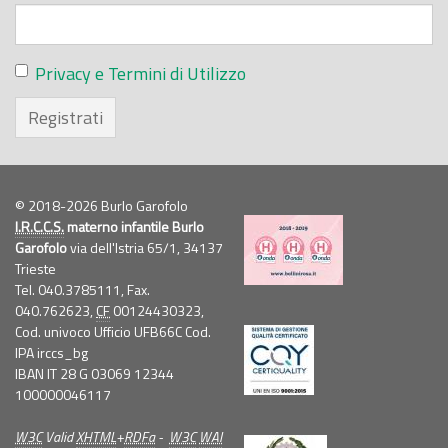
Privacy e Termini di Utilizzo
Registrati
© 2018-2026 Burlo Garofolo
I.R.C.C.S.
materno infantile Burlo
Garofolo
via dell'Istria 65/1, 34137
Trieste
Tel. 040.3785111, Fax.
040.762623,
CF
00124430323,
Cod. univoco Ufficio UFB66C Cod.
IPA irccs_bg
IBAN IT 28 G 03069 12344
100000046117
W3C
Valid
XHTML
+
RDFa
-
W3C
WAI