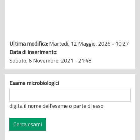
o
p
r
i
n
Ultima modifica:
Martedì, 12 Maggio, 2026 - 10:27
c
Data di inserimento:
i
Sabato, 6 Novembre, 2021 - 21:48
p
a
l
Esame microbiologici
e
digita il nome dell'esame o parte di esso
Cerca esami