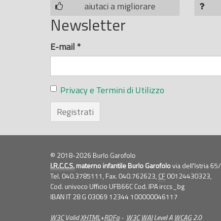
aiutaci a migliorare
Newsletter
E-mail
*
Privacy e Termini di Utilizzo
Registrati
© 2018-2026 Burlo Garofolo
I.R.C.C.S.
materno infantile Burlo Garofolo
via dell'Istria 6
Tel. 040.3785111, Fax. 040.762623,
CF
00124430323,
Cod. univoco Ufficio UFB66C Cod. IPA irccs_bg
IBAN IT 28 G 03069 12344 100000046117
W3C
Valid
XHTML
+
RDFa
-
W3C
WAI
Level A
WCAG
2.0