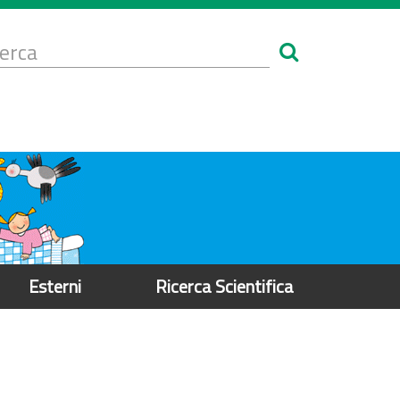
Form
i
erca
icerca
Esterni
Ricerca Scientifica