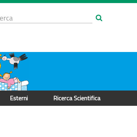
Form
i
erca
icerca
Esterni
Ricerca Scientifica