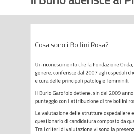
r
i
n
c
i
Cosa sono i Bollini Rosa?
p
a
l
Un riconoscimento che la Fondazione Onda, O
e
genere, conferisce dal 2007 agli ospedali ch
e cura delle principali patologie femminili.
Il Burlo Garofolo detiene, sin dal 2009 anno
punteggio con l’attribuzione di tre bollini ro
La valutazione delle strutture ospedaliere e
questionario di candidatura composto da qua
Tra i criteri di valutazione vi sono la prese