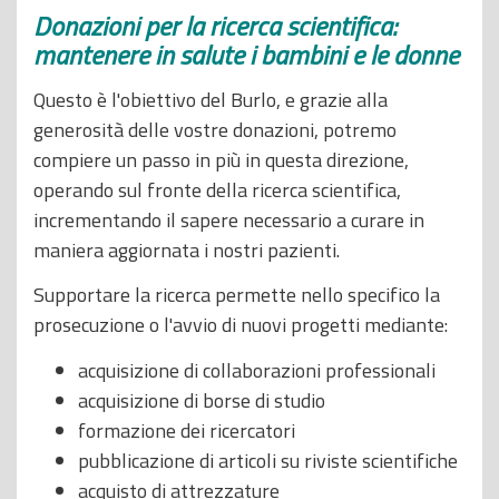
Donazioni per la ricerca scientifica:
o
mantenere in salute i bambini e le donne
p
r
Questo è l'obiettivo del Burlo, e grazie alla
i
generosità delle vostre donazioni, potremo
n
compiere un passo in più in questa direzione,
c
operando sul fronte della ricerca scientifica,
i
incrementando il sapere necessario a curare in
p
maniera aggiornata i nostri pazienti.
a
Supportare la ricerca permette nello specifico la
l
prosecuzione o l'avvio di nuovi progetti mediante:
e
acquisizione di collaborazioni professionali
acquisizione di borse di studio
formazione dei ricercatori
pubblicazione di articoli su riviste scientifiche
acquisto di attrezzature