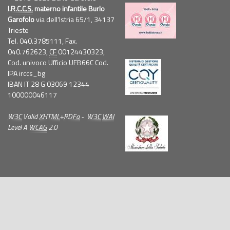
I.R.C.C.S.
materno infantile Burlo
Garofolo
via dell'Istria 65/1, 34137
Trieste
Tel. 040.3785111, Fax.
040.762623,
CF
00124430323,
Cod. univoco Ufficio UFB66C Cod.
IPA irccs_bg
IBAN IT 28 G 03069 12344
100000046117
W3C
Valid
XHTML
+
RDFa
-
W3C
WAI
Level A
WCAG
2.0