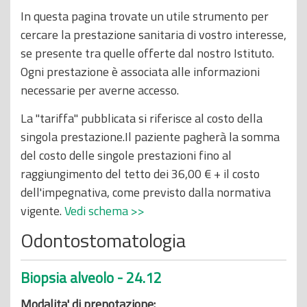
o
In questa pagina trovate un utile strumento per
p
cercare la prestazione sanitaria di vostro interesse,
r
se presente tra quelle offerte dal nostro Istituto.
i
Ogni prestazione è associata alle informazioni
n
necessarie per averne accesso.
c
La "tariffa" pubblicata si riferisce al costo della
i
singola prestazione.Il paziente pagherà la somma
p
del costo delle singole prestazioni fino al
a
raggiungimento del tetto dei 36,00 € + il costo
l
dell'impegnativa, come previsto dalla normativa
e
vigente.
Vedi schema >>
Odontostomatologia
Biopsia alveolo - 24.12
Modalita' di prenotazione: