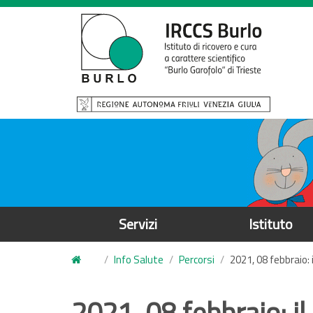
S
a
l
t
a
a
l
c
o
n
t
e
Servizi
Istituto
n
u
Info Salute
Percorsi
2021, 08 febbraio: 
t
o
2021, 08 febbraio: i
p