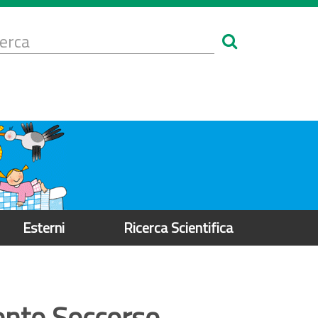
Form
i
erca
icerca
Esterni
Ricerca Scientifica
ronto Soccorso