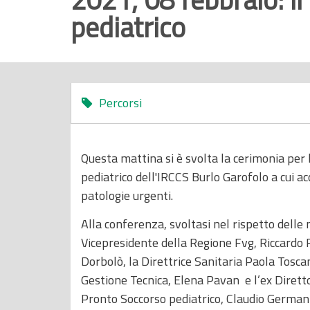
pediatrico
r
i
n
c
i
Percorsi
p
a
l
Questa mattina si è svolta la cerimonia per
e
pediatrico dell'IRCCS Burlo Garofolo a cui a
patologie urgenti.
Alla conferenza, svoltasi nel rispetto delle
Vicepresidente della Regione Fvg, Riccardo R
Dorbolò, la Direttrice Sanitaria Paola Toscan
Gestione Tecnica, Elena Pavan e l’ex Dirett
Pronto Soccorso pediatrico, Claudio Germani,