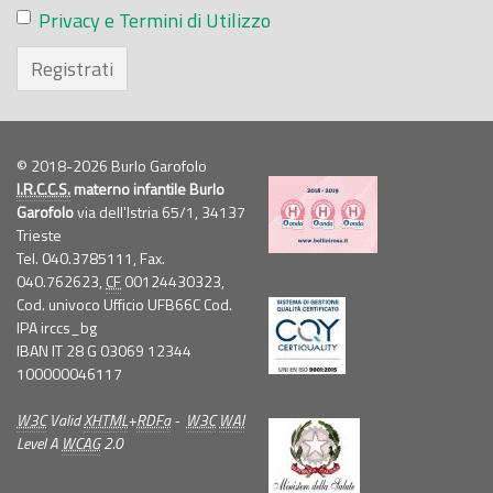
Privacy e Termini di Utilizzo
Registrati
© 2018-2026 Burlo Garofolo
I.R.C.C.S.
materno infantile Burlo
Garofolo
via dell'Istria 65/1, 34137
Trieste
Tel. 040.3785111, Fax.
040.762623,
CF
00124430323,
Cod. univoco Ufficio UFB66C Cod.
IPA irccs_bg
IBAN IT 28 G 03069 12344
100000046117
W3C
Valid
XHTML
+
RDFa
-
W3C
WAI
Level A
WCAG
2.0