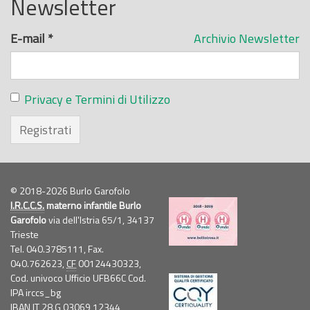
Newsletter
E-mail
*
Archivio Newsletter
Privacy e Termini di Utilizzo
Registrati
© 2018-2026 Burlo Garofolo
I.R.C.C.S.
materno infantile Burlo
Garofolo
via dell'Istria 65/1, 34137
Trieste
Tel. 040.3785111, Fax.
040.762623,
CF
00124430323,
Cod. univoco Ufficio UFB66C Cod.
IPA irccs_bg
IBAN IT 28 G 03069 12344