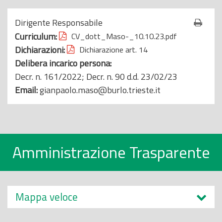
o
Dirigente Responsabile
p
Curriculum:
CV_dott_Maso-_10.10.23.pdf
r
Dichiarazioni:
Dichiarazione art. 14
i
Delibera incarico persona:
n
Decr. n. 161/2022; Decr. n. 90 d.d. 23/02/23
c
Email:
gianpaolo.maso@burlo.trieste.it
i
p
a
l
e
Amministrazione Trasparente
Mappa veloce