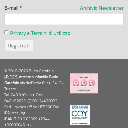
E-mail
*
Archivio Newsletter
Privacy e Termini di Utilizzo
Registrati
© 2018-2026 Burlo Garofolo
I.R.C.C.S.
materno infantile Burlo
Garofolo
via dell'Istria 65/1, 34137
Trieste
Tel. 040.3785111, Fax.
040.762623,
CF
00124430323,
Cod. univoco Ufficio UFB66C Cod.
IPA irccs_bg
IBAN IT 28 G 03069 12344
100000046117