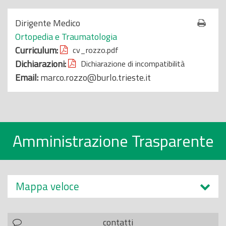
o
Dirigente Medico
p
Ortopedia e Traumatologia
r
Curriculum:
cv_rozzo.pdf
i
Dichiarazioni:
Dichiarazione di incompatibilità
n
Email:
marco.rozzo@burlo.trieste.it
c
i
p
a
l
Amministrazione Trasparente
e
Mappa veloce
contatti