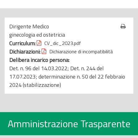
o
p
r
Dirigente Medico
i
ginecologia ed ostetricia
n
Curriculum:
CV_dic_2023.pdf
c
Dichiarazioni:
Dichiarazione di incompatibilità
i
Delibera incarico persona:
p
Det. n. 96 del 14.03.2022; Det. n. 244 del
a
17.07.2023; determinazione n. 50 del 22 febbraio
l
2024 (stabilizzazione)
e
Amministrazione Trasparente