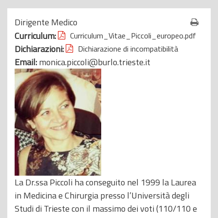
o
Dirigente Medico
p
Curriculum:
Curriculum_Vitae_Piccoli_europeo.pdf
r
Dichiarazioni:
Dichiarazione di incompatibilità
i
Email:
monica.piccoli@burlo.trieste.it
n
c
i
p
a
l
e
La Dr.ssa Piccoli ha conseguito nel 1999 la Laurea
in Medicina e Chirurgia presso l’Università degli
Studi di Trieste con il massimo dei voti (110/110 e