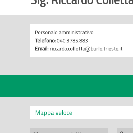
r
i
n
c
Personale amministrativo
i
Telefono:
040.3785.883
p
Email:
riccardo.colletta@burlo.trieste.it
a
l
e
Mappa veloce