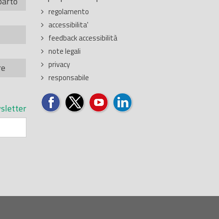
parto
regolamento
accessibilita'
feedback accessibilità
note legali
privacy
re
responsabile
sletter