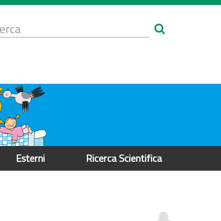
Form
i
erca
icerca
Esterni
Ricerca Scientifica