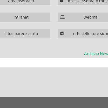
area riservata
accesso riservato com
intranet
webmail
il tuo parere conta
rete delle cure sicu
Archivio New