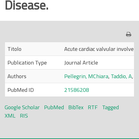
Disease.
o
p
r
i
n
c
Titolo
Acute cardiac valvular involvem
i
Publication Type
Journal Article
p
a
Authors
Pellegrin, MChiara
,
Taddio, A
,
L
l
PubMed ID
21586208
e
Google Scholar
PubMed
BibTex
RTF
Tagged
XML
RIS