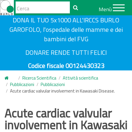
Form
Menù
di
Cerca
S
DONA IL TUO 5x1000 ALL'IRCCS BURLO
ricerca
a
GAROFOLO, l'ospedale delle mamme e dei
l
bambini del FVG
t
a
DONARE RENDE TUTTI FELICI
a
Codice fiscale 00124430323
l
c
Ricerca Scientifica
Attività scientifica
o
Pubblicazioni
Pubblicazioni
n
Acute cardiac valvular involvement in Kawasaki Disease.
t
e
Acute cardiac valvular
n
involvement in Kawasaki
u
t