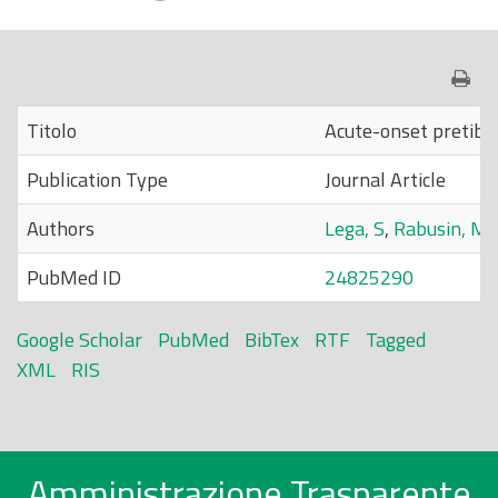
o
p
r
i
Titolo
Acute-onset pretibia
n
c
Publication Type
Journal Article
i
Authors
Lega, S
,
Rabusin, M
,
p
a
PubMed ID
24825290
l
e
Google Scholar
PubMed
BibTex
RTF
Tagged
XML
RIS
Amministrazione Trasparente