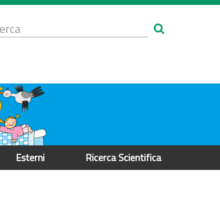
Form
i
erca
icerca
Esterni
Ricerca Scientifica