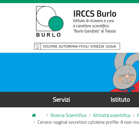
S
a
l
t
a
a
l
c
o
n
t
e
Servizi
Istituto
n
u
Ricerca Scientifica
Attività scientifica
t
Cervico-vaginal secretion cytokine profile: A non-in
o
p