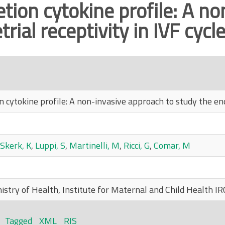
etion cytokine profile: A n
ial receptivity in IVF cycle
n cytokine profile: A non-invasive approach to study the end
Skerk, K
,
Luppi, S
,
Martinelli, M
,
Ricci, G
,
Comar, M
inistry of Health, Institute for Maternal and Child Health IR
Tagged
XML
RIS