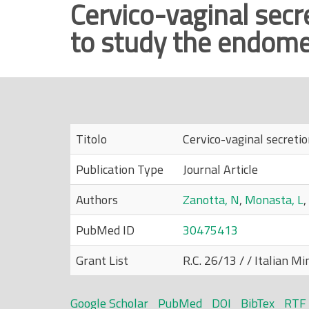
Cervico-vaginal secr
r
to study the endometr
i
n
c
i
p
a
Titolo
Cervico-vaginal secretio
l
e
Publication Type
Journal Article
Authors
Zanotta, N
,
Monasta, L
,
PubMed ID
30475413
Grant List
R.C. 26/13 / / Italian M
Google Scholar
PubMed
DOI
BibTex
RTF