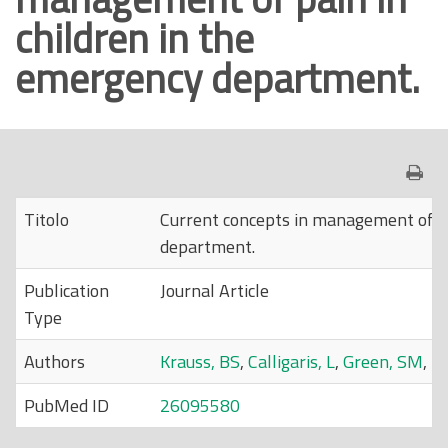
children in the
o
p
emergency department.
r
i
n
c
i
p
Titolo
Current concepts in management of pa
a
department.
l
Publication
Journal Article
e
Type
Authors
Krauss, BS
,
Calligaris, L
,
Green, SM
,
Ba
PubMed ID
26095580