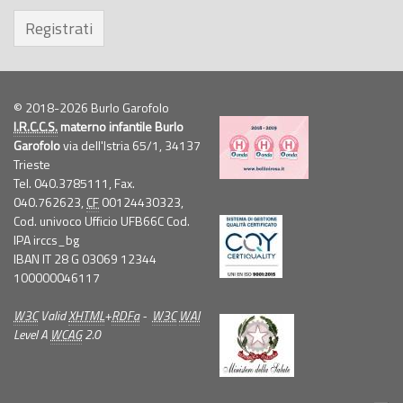
Registrati
© 2018-2026 Burlo Garofolo
I.R.C.C.S.
materno infantile Burlo
Garofolo
via dell'Istria 65/1, 34137
Trieste
Tel. 040.3785111, Fax.
040.762623,
CF
00124430323,
Cod. univoco Ufficio UFB66C Cod.
IPA irccs_bg
IBAN IT 28 G 03069 12344
100000046117
W3C
Valid
XHTML
+
RDFa
-
W3C
WAI
Level A
WCAG
2.0