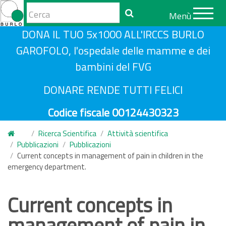
Form
Menù
di
Cerca
S
DONA IL TUO 5x1000 ALL'IRCCS BURLO
ricerca
a
GAROFOLO, l'ospedale delle mamme e dei
l
bambini del FVG
t
a
DONARE RENDE TUTTI FELICI
a
Codice fiscale 00124430323
l
c
Ricerca Scientifica
Attività scientifica
o
Pubblicazioni
Pubblicazioni
n
Current concepts in management of pain in children in the
emergency department.
t
e
n
Current concepts in
u
management of pain in
t