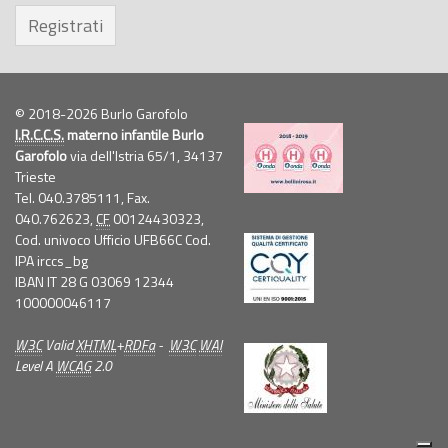
Registrati
© 2018-2026 Burlo Garofolo
I.R.C.C.S.
materno infantile Burlo
Garofolo
via dell'Istria 65/1, 34137
Trieste
Tel. 040.3785111, Fax.
040.762623,
CF
00124430323,
Cod. univoco Ufficio UFB66C Cod.
IPA irccs_bg
IBAN IT 28 G 03069 12344
100000046117
W3C
Valid
XHTML
+
RDFa
-
W3C
WAI
Level A
WCAG
2.0