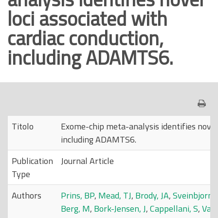
loci associated with
o
p
cardiac conduction,
r
including ADAMTS6.
i
n
c
i
p
a
Titolo
Exome-chip meta-analysis identifies novel 
l
including ADAMTS6.
e
Publication
Journal Article
Type
Authors
Prins, BP
,
Mead, TJ
,
Brody, JA
,
Sveinbjorns
Berg, M
,
Bork-Jensen, J
,
Cappellani, S
,
Van 