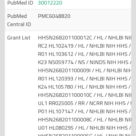
PubMed ID
30012220
PubMed
PMC6048820
Central ID
Grant List
HHSN268201100012C / HL / NHLBI NIH H
RC2 HL102419 / HL / NHLBI NIH HHS / Un
R01 HL103612 / HL / NHLBI NIH HHS / Un
K23 NS059774 / NS / NINDS NIH HHS / U
HHSN268201100009I / HL / NHLBI NIH H
R01 HL120393 / HL / NHLBI NIH HHS / Un
K24 HL105780 / HL / NHLBI NIH HHS / Un
HHSN268201100010C / HL / NHLBI NIH H
UL1 RR025005 / RR / NCRR NIH HHS / Un
P01 HL107147 / HL / NHLBI NIH HHS / Un
HHSN268201100008C / HL / NHLBI NIH H
U01 HL080295 / HL / NHLBI NIH HHS / Un
HHSN268201100005G / HL / NHLBI NIH H