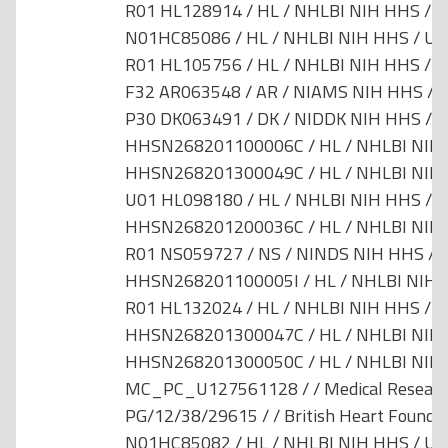
R01 HL128914 / HL / NHLBI NIH HHS / Un
N01HC85086 / HL / NHLBI NIH HHS / Uni
R01 HL105756 / HL / NHLBI NIH HHS / Un
F32 AR063548 / AR / NIAMS NIH HHS / U
P30 DK063491 / DK / NIDDK NIH HHS / Un
HHSN268201100006C / HL / NHLBI NIH H
HHSN268201300049C / HL / NHLBI NIH H
U01 HL098180 / HL / NHLBI NIH HHS / Un
HHSN268201200036C / HL / NHLBI NIH H
R01 NS059727 / NS / NINDS NIH HHS / U
HHSN268201100005I / HL / NHLBI NIH H
R01 HL132024 / HL / NHLBI NIH HHS / Un
HHSN268201300047C / HL / NHLBI NIH H
HHSN268201300050C / HL / NHLBI NIH H
MC_PC_U127561128 / / Medical Research 
PG/12/38/29615 / / British Heart Founda
N01HC85082 / HL / NHLBI NIH HHS / Uni