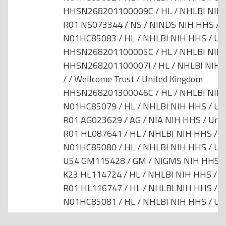
HHSN268201100009C / HL / NHLBI NIH H
R01 NS073344 / NS / NINDS NIH HHS / U
N01HC85083 / HL / NHLBI NIH HHS / Uni
HHSN268201100005C / HL / NHLBI NIH H
HHSN268201100007I / HL / NHLBI NIH H
/ / Wellcome Trust / United Kingdom
HHSN268201300046C / HL / NHLBI NIH H
N01HC85079 / HL / NHLBI NIH HHS / Uni
R01 AG023629 / AG / NIA NIH HHS / Unit
R01 HL087641 / HL / NHLBI NIH HHS / Un
N01HC85080 / HL / NHLBI NIH HHS / Uni
U54 GM115428 / GM / NIGMS NIH HHS / 
K23 HL114724 / HL / NHLBI NIH HHS / Un
R01 HL116747 / HL / NHLBI NIH HHS / Un
N01HC85081 / HL / NHLBI NIH HHS / Uni