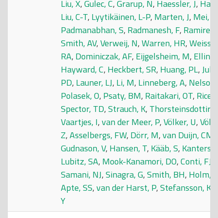
Liu, X
,
Gulec, C
,
Grarup, N
,
Haessler, J
,
Hall
Liu, C-T
,
Lyytikäinen, L-P
,
Marten, J
,
Mei, H
Padmanabhan, S
,
Radmanesh, F
,
Ramirez, 
Smith, AV
,
Verweij, N
,
Warren, HR
,
Weiss, 
RA
,
Dominiczak, AF
,
Eijgelsheim, M
,
Ellinor
Hayward, C
,
Heckbert, SR
,
Huang, PL
,
Juk
PD
,
Launer, LJ
,
Li, M
,
Linneberg, A
,
Nelson,
Polasek, O
,
Psaty, BM
,
Raitakari, OT
,
Rice,
Spector, TD
,
Strauch, K
,
Thorsteinsdottir, 
Vaartjes, I
,
van der Meer, P
,
Völker, U
,
Völz
Z
,
Asselbergs, FW
,
Dörr, M
,
van Duijn, CM
,
Gudnason, V
,
Hansen, T
,
Kääb, S
,
Kanters, 
Lubitz, SA
,
Mook-Kanamori, DO
,
Conti, FJ
,
Samani, NJ
,
Sinagra, G
,
Smith, BH
,
Holm, 
Apte, SS
,
van der Harst, P
,
Stefansson, K
,
Y