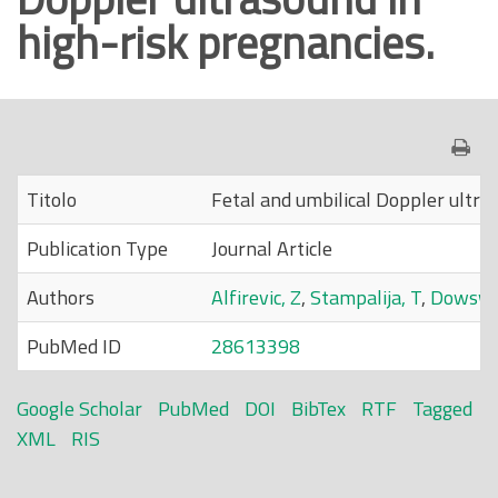
high-risk pregnancies.
o
p
r
i
n
c
Titolo
Fetal and umbilical Doppler ultras
i
p
Publication Type
Journal Article
a
l
Authors
Alfirevic, Z
,
Stampalija, T
,
Dowswel
e
PubMed ID
28613398
Google Scholar
PubMed
DOI
BibTex
RTF
Tagged
XML
RIS