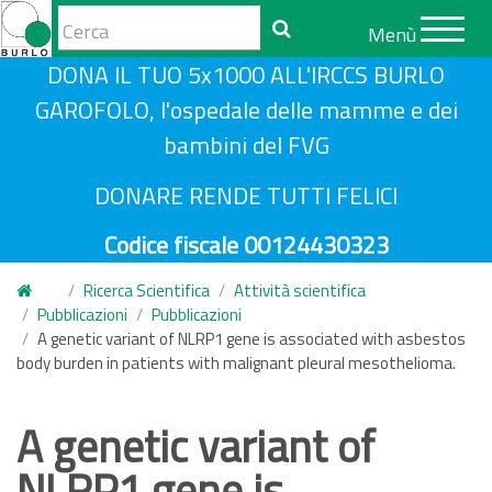
Form
Menù
di
Cerca
S
DONA IL TUO 5x1000 ALL'IRCCS BURLO
ricerca
a
GAROFOLO, l'ospedale delle mamme e dei
l
bambini del FVG
t
a
DONARE RENDE TUTTI FELICI
a
Codice fiscale 00124430323
l
c
Ricerca Scientifica
Attività scientifica
o
Pubblicazioni
Pubblicazioni
n
A genetic variant of NLRP1 gene is associated with asbestos
body burden in patients with malignant pleural mesothelioma.
t
e
n
A genetic variant of
u
NLRP1 gene is
t