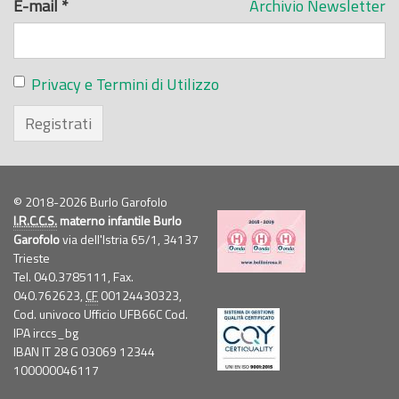
E-mail
*
Archivio Newsletter
Privacy e Termini di Utilizzo
Registrati
© 2018-2026 Burlo Garofolo
I.R.C.C.S.
materno infantile Burlo
Garofolo
via dell'Istria 65/1, 34137
Trieste
Tel. 040.3785111, Fax.
040.762623,
CF
00124430323,
Cod. univoco Ufficio UFB66C Cod.
IPA irccs_bg
IBAN IT 28 G 03069 12344
100000046117