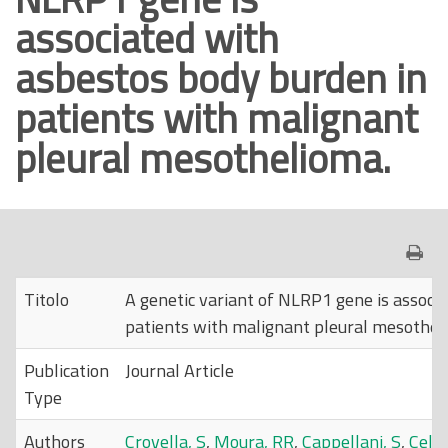
associated with
o
p
asbestos body burden in
r
patients with malignant
i
n
pleural mesothelioma.
c
i
p
a
l
e
Titolo
A genetic variant of NLRP1 gene is associ
patients with malignant pleural mesothel
Publication
Journal Article
Type
Authors
Crovella, S
,
Moura, RR
,
Cappellani, S
,
Celsi