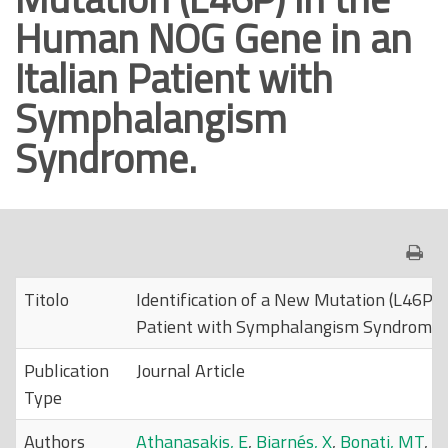
Human NOG Gene in an
o
p
Italian Patient with
r
Symphalangism
i
n
Syndrome.
c
i
p
a
l
e
Titolo
Identification of a New Mutation (L46P)
Patient with Symphalangism Syndrome.
Publication
Journal Article
Type
Authors
Athanasakis, E
,
Biarnés, X
,
Bonati, MT
,
Ga