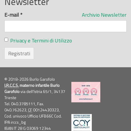
Newsletter
E-mail
*
Archivio Newsletter
Privacy e Termini di Utilizzo
Registrati
© 2018-2026 Burlo Garofolo
I.R.C.C.S.
materno infantile Burlo
Garofolo
via dell'Istria 65/1, 34137
Trieste
Tel. 040.3785111, Fax.
040.762623,
CF
00124430323,
Cod. univoco Ufficio UFB66C Cod.
IPA irccs_bg
IBAN IT 28 G 03069 12344