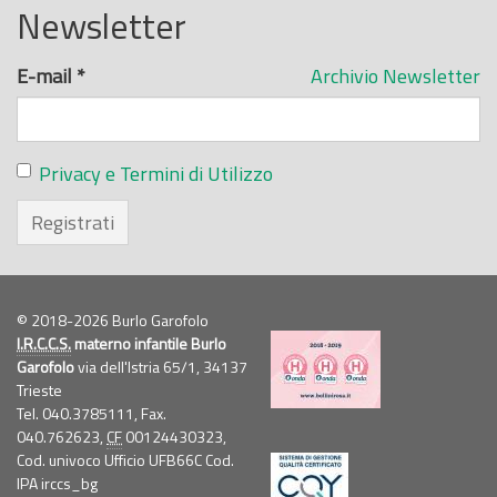
Newsletter
E-mail
*
Archivio Newsletter
Privacy e Termini di Utilizzo
Registrati
© 2018-2026 Burlo Garofolo
I.R.C.C.S.
materno infantile Burlo
Garofolo
via dell'Istria 65/1, 34137
Trieste
Tel. 040.3785111, Fax.
040.762623,
CF
00124430323,
Cod. univoco Ufficio UFB66C Cod.
IPA irccs_bg