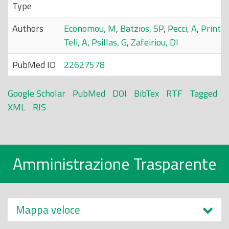
Type
Authors
Economou, M
,
Batzios, SP
,
Pecci, A
,
Printza
Teli, A
,
Psillas, G
,
Zafeiriou, DI
PubMed ID
22627578
Google Scholar
PubMed
DOI
BibTex
RTF
Tagged
XML
RIS
Amministrazione Trasparente
Mappa veloce