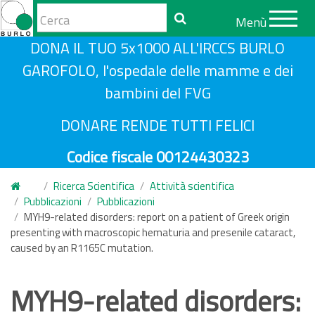
Form
Menù
di
Cerca
S
DONA IL TUO 5x1000 ALL'IRCCS BURLO
ricerca
a
GAROFOLO, l'ospedale delle mamme e dei
l
bambini del FVG
t
a
DONARE RENDE TUTTI FELICI
a
Codice fiscale 00124430323
l
c
Ricerca Scientifica
Attività scientifica
o
Pubblicazioni
Pubblicazioni
n
MYH9-related disorders: report on a patient of Greek origin
presenting with macroscopic hematuria and presenile cataract,
t
caused by an R1165C mutation.
e
n
MYH9-related disorders:
u
t