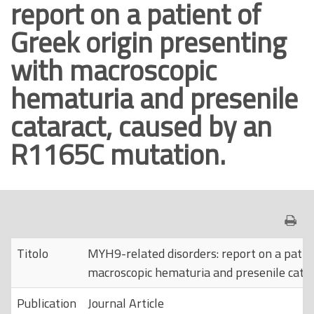
report on a patient of
o
Greek origin presenting
p
r
with macroscopic
i
hematuria and presenile
n
c
cataract, caused by an
i
R1165C mutation.
p
a
l
e
Titolo
MYH9-related disorders: report on a patie
macroscopic hematuria and presenile cata
Publication
Journal Article