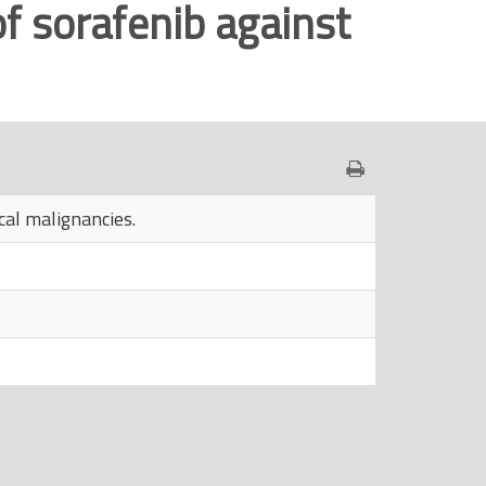
of sorafenib against
cal malignancies.