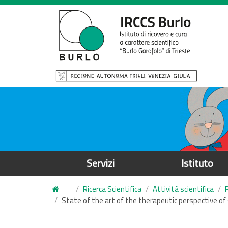
S
a
l
t
a
a
l
c
o
n
t
e
Servizi
Istituto
n
u
Ricerca Scientifica
Attività scientifica
t
State of the art of the therapeutic perspective of
o
p