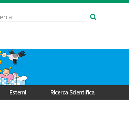
Form
i
erca
icerca
Esterni
Ricerca Scientifica