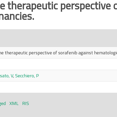
he therapeutic perspective 
nancies.
the therapeutic perspective of sorafenib against hematologi
sato, V
,
Secchiero, P
ged
XML
RIS