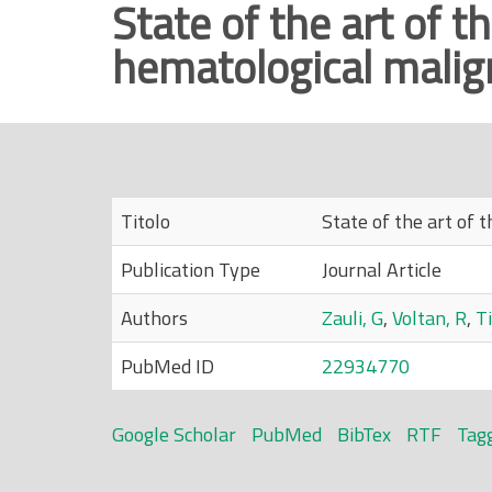
State of the art of t
r
hematological malig
i
n
c
i
p
a
Titolo
State of the art of 
l
e
Publication Type
Journal Article
Authors
Zauli, G
,
Voltan, R
,
Ti
PubMed ID
22934770
Google Scholar
PubMed
BibTex
RTF
Tag