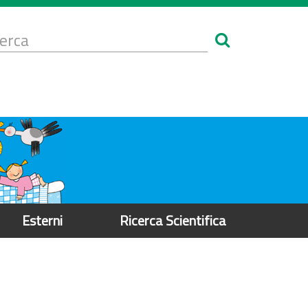
Form
i
erca
icerca
Esterni
Ricerca Scientifica