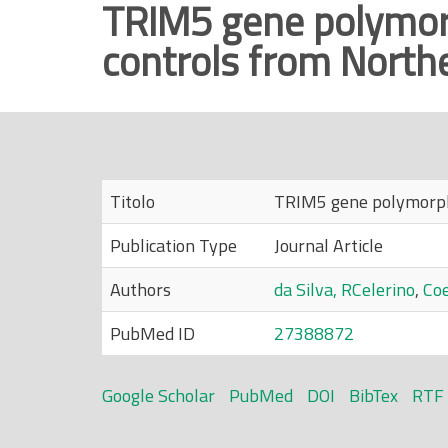
TRIM5 gene polymorp
r
controls from Northe
i
n
c
i
p
a
Titolo
TRIM5 gene polymorphi
l
e
Publication Type
Journal Article
Authors
da Silva, RCelerino
,
Coe
PubMed ID
27388872
Google Scholar
PubMed
DOI
BibTex
RTF