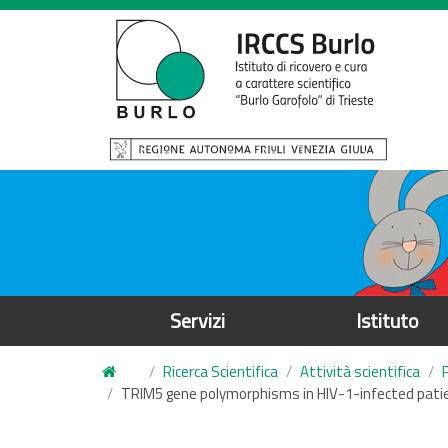
S
a
l
t
a
a
l
c
o
n
t
e
Servizi
Istituto
n
u
Ricerca Scientifica
Attività scientifica
t
TRIM5 gene polymorphisms in HIV-1-infected patie
o
p