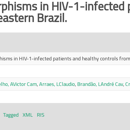
hisms in HIV-1-infected p
astern Brazil.
sms in HIV-1-infected patients and healthy controls from
lho, AVictor Cam
,
Arraes, LClaudio
,
Brandão, LAndré Cav
,
Cr
Tagged
XML
RIS