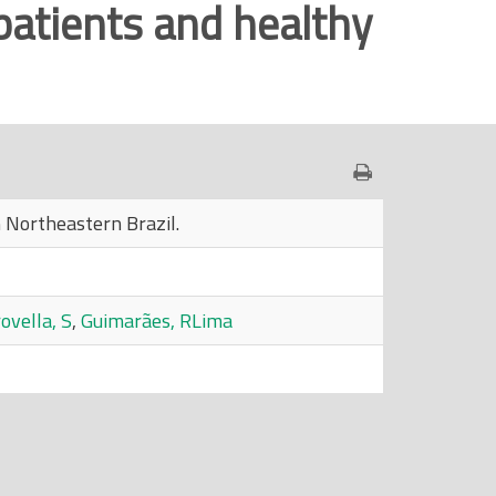
atients and healthy
 Northeastern Brazil.
ovella, S
,
Guimarães, RLima