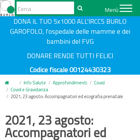
Form
Menù
di
Cerca
S
DONA IL TUO 5x1000 ALL'IRCCS BURLO
ricerca
a
GAROFOLO, l'ospedale delle mamme e dei
l
bambini del FVG
t
a
DONARE RENDE TUTTI FELICI
a
Codice fiscale 00124430323
l
c
Info Salute
Approfondimenti
Covid
o
Covid e Gravidanza
n
2021, 23 agosto: Accompagnatori ed ecografia prenatale
t
e
2021, 23 agosto:
n
Accompagnatori ed
u
t