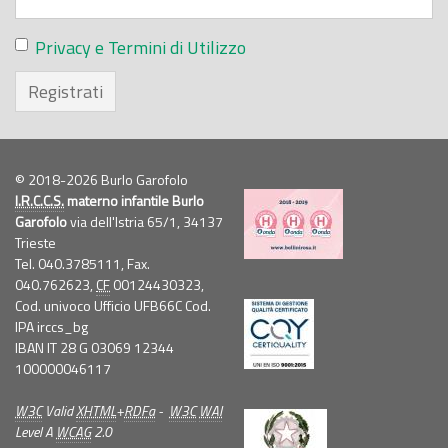
Privacy e Termini di Utilizzo
Registrati
© 2018-2026 Burlo Garofolo
I.R.C.C.S.
materno infantile Burlo
Garofolo
via dell'Istria 65/1, 34137
Trieste
Tel. 040.3785111, Fax.
040.762623,
CF
00124430323,
Cod. univoco Ufficio UFB66C Cod.
IPA irccs_bg
IBAN IT 28 G 03069 12344
100000046117
W3C
Valid
XHTML
+
RDFa
-
W3C
WAI
Level A
WCAG
2.0