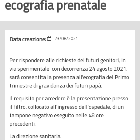
ecografia prenatale
o
p
r
i
Data creazione:
23/08/2021
n
c
i
Per rispondere alle richieste dei futuri genitori, in
p
via sperimentale, con decorrenza 24 agosto 2021,
a
sarà consentita la presenza all'ecografia del Primo
l
trimestre di gravidanza dei futuri papà.
e
Il requisito per accedere è la presentazione presso
il filtro, collocato all’ingresso dell’ospedale, di un
tampone negativo eseguito nelle 48 ore
precedenti.
La direzione sanitaria.