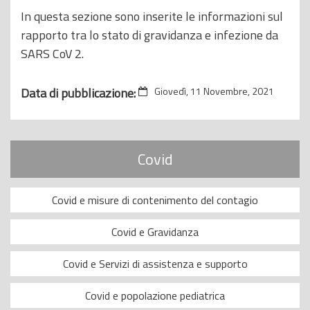
o
In questa sezione sono inserite le informazioni sul
p
rapporto tra lo stato di gravidanza e infezione da
r
SARS CoV 2.
i
n
Data di pubblicazione:
Giovedì, 11 Novembre, 2021
c
i
p
Covid
a
l
Covid e misure di contenimento del contagio
e
Covid e Gravidanza
Covid e Servizi di assistenza e supporto
Covid e popolazione pediatrica