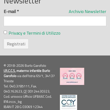
Newsletter
E-mail
*
Archivio Newsletter
Privacy e Termini di Utilizzo
Registrati
© 2018-2026 Burlo Garofolo
I.R.C.C.S.
materno infantile Burlo
Garofolo
via dell'Istria 65/1, 34137
Trieste
Tel. 040.3785111, Fax.
040.762623,
CF
00124430323,
Cod. univoco Ufficio UFB66C Cod.
IPA irccs_bg
IBAN IT 28 G 03069 12344