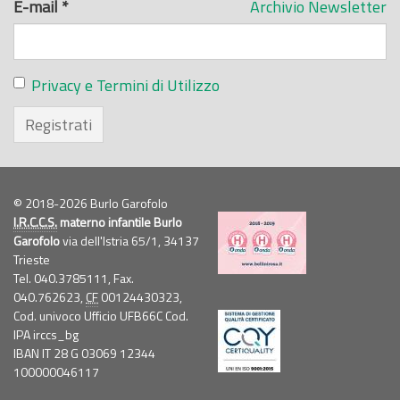
E-mail
*
Archivio Newsletter
Privacy e Termini di Utilizzo
Registrati
© 2018-2026 Burlo Garofolo
I.R.C.C.S.
materno infantile Burlo
Garofolo
via dell'Istria 65/1, 34137
Trieste
Tel. 040.3785111, Fax.
040.762623,
CF
00124430323,
Cod. univoco Ufficio UFB66C Cod.
IPA irccs_bg
IBAN IT 28 G 03069 12344
100000046117