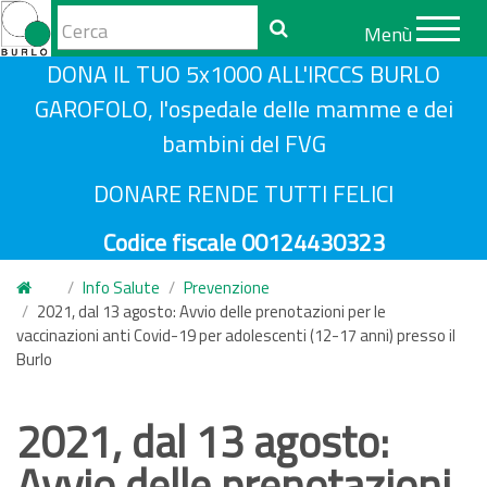
Form
Menù
di
Cerca
S
DONA IL TUO 5x1000 ALL'IRCCS BURLO
ricerca
a
GAROFOLO, l'ospedale delle mamme e dei
l
bambini del FVG
t
a
DONARE RENDE TUTTI FELICI
a
Codice fiscale 00124430323
l
c
Info Salute
Prevenzione
o
2021, dal 13 agosto: Avvio delle prenotazioni per le
n
vaccinazioni anti Covid-19 per adolescenti (12-17 anni) presso il
Burlo
t
e
n
2021, dal 13 agosto:
u
Avvio delle prenotazioni
t