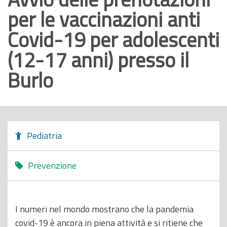
per le vaccinazioni anti
o
p
Covid-19 per adolescenti
r
(12-17 anni) presso il
i
n
Burlo
c
i
p
a
l
Pediatria
e
Prevenzione
I numeri nel mondo mostrano che la pandemia
covid-19 è ancora in piena attività e si ritiene che