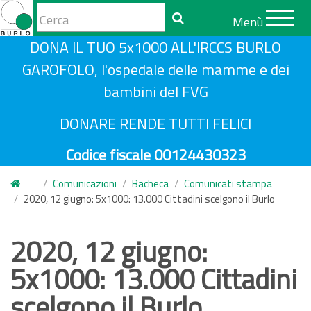
Form
Menù
di
Cerca
S
DONA IL TUO 5x1000 ALL'IRCCS BURLO
ricerca
a
GAROFOLO, l'ospedale delle mamme e dei
l
bambini del FVG
t
a
DONARE RENDE TUTTI FELICI
a
Codice fiscale 00124430323
l
c
Comunicazioni
Bacheca
Comunicati stampa
o
2020, 12 giugno: 5x1000: 13.000 Cittadini scelgono il Burlo
n
t
2020, 12 giugno:
e
5x1000: 13.000 Cittadini
n
u
scelgono il Burlo
t