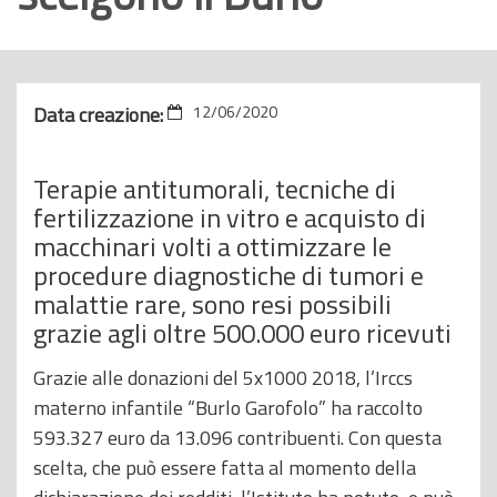
o
p
r
i
Data creazione:
12/06/2020
n
c
Terapie antitumorali, tecniche di
i
fertilizzazione in vitro e acquisto di
p
macchinari volti a ottimizzare le
a
procedure diagnostiche di tumori e
l
malattie rare, sono resi possibili
e
grazie agli oltre 500.000 euro ricevuti
Grazie alle donazioni del 5x1000 2018, l’Irccs
materno infantile “Burlo Garofolo” ha raccolto
593.327 euro da 13.096 contribuenti. Con questa
scelta, che può essere fatta al momento della