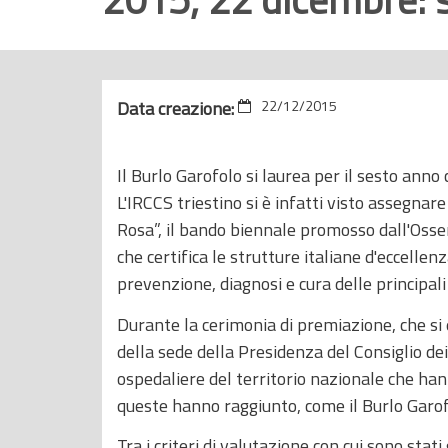
r
i
n
c
Data creazione:
22/12/2015
i
p
Il Burlo Garofolo si laurea per il sesto ann
a
L'IRCCS triestino si è infatti visto assegna
l
Rosa”, il bando biennale promosso dall'Osse
e
che certifica le strutture italiane d'eccellenz
prevenzione, diagnosi e cura delle principali
Durante la cerimonia di premiazione, che si è
della sede della Presidenza del Consiglio de
ospedaliere del territorio nazionale che ha
queste hanno raggiunto, come il Burlo Garofo
Tra i criteri di valutazione con cui sono stati