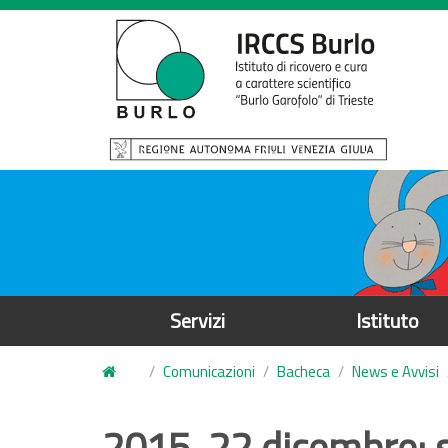
S
a
l
t
a
a
l
c
o
n
t
e
Servizi
Istituto
n
u
Comunicazioni
Bacheca
News e Avvisi
t
o
2015, 22 dicembre: 
p