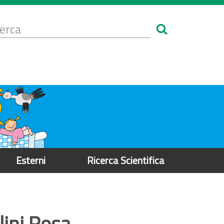
Form
i
erca
icerca
Esterni
Ricerca Scientifica
ini Rosa