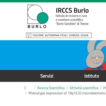
S
a
l
t
a
a
l
c
o
n
t
e
Servizi
Istituto
n
u
Ricerca Scientifica
Attività scientifica
P
t
Phenotypic expression of 19q13.32 microdeletions: 
o
p