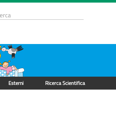
Form
i
erca
icerca
Esterni
Ricerca Scientifica