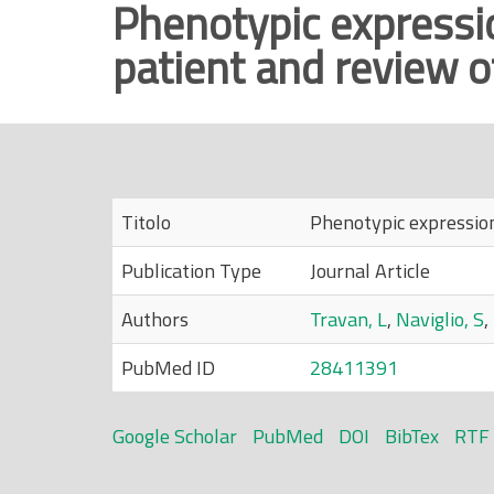
Phenotypic expressi
r
patient and review of
i
n
c
i
p
a
Titolo
Phenotypic expression
l
e
Publication Type
Journal Article
Authors
Travan, L
,
Naviglio, S
,
PubMed ID
28411391
Google Scholar
PubMed
DOI
BibTex
RTF