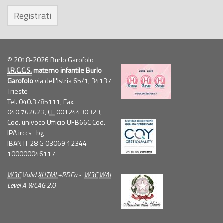
Registrati
© 2018-2026 Burlo Garofolo
I.R.C.C.S.
materno infantile Burlo
Garofolo
via dell'Istria 65/1, 34137
Trieste
Tel. 040.3785111, Fax.
040.762623,
CF
00124430323,
Cod. univoco Ufficio UFB66C Cod.
IPA irccs_bg
IBAN IT 28 G 03069 12344
100000046117
W3C
Valid
XHTML
+
RDFa
-
W3C
WAI
Level A
WCAG
2.0