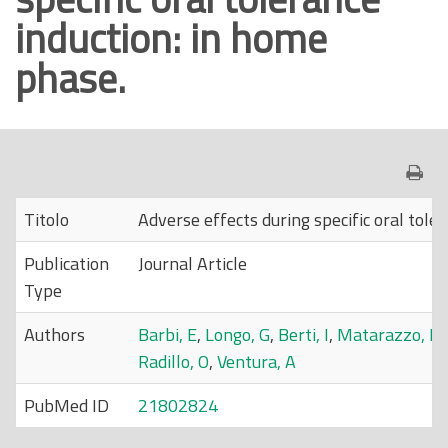
induction: in home
o
p
phase.
r
i
n
c
i
p
Titolo
Adverse effects during specific oral tole
a
Publication
Journal Article
l
Type
e
Authors
Barbi, E
,
Longo, G
,
Berti, I
,
Matarazzo, L
,
Radillo, O
,
Ventura, A
PubMed ID
21802824