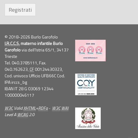
Registrati
© 2018-2026 Burlo Garofolo
I.R.C.C.S.
materno infantile Burlo
Garofolo
via dell'Istria 65/1, 34137
Trieste
Tel. 040.3785111, Fax.
040.762623,
CF
00124430323,
Cod. univoco Ufficio UFB66C Cod.
IPA irccs_bg
IBAN IT 28 G 03069 12344
100000046117
W3C
Valid
XHTML
+
RDFa
-
W3C
WAI
Level A
WCAG
2.0