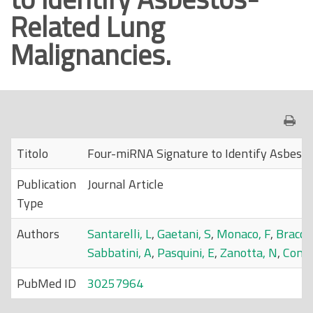
Related Lung
o
p
Malignancies.
r
i
n
c
i
p
Titolo
Four-miRNA Signature to Identify Asbesto
a
Publication
Journal Article
l
Type
e
Authors
Santarelli, L
,
Gaetani, S
,
Monaco, F
,
Bracci
Sabbatini, A
,
Pasquini, E
,
Zanotta, N
,
Coma
PubMed ID
30257964