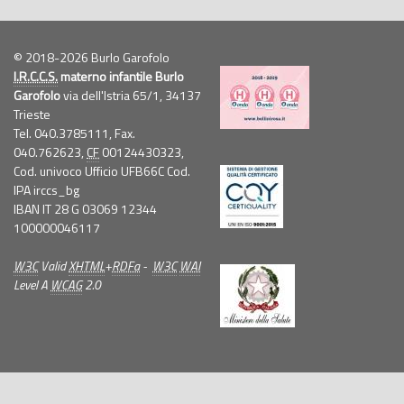
© 2018-2026 Burlo Garofolo
I.R.C.C.S.
materno infantile Burlo
Garofolo
via dell'Istria 65/1, 34137
Trieste
Tel. 040.3785111, Fax.
040.762623,
CF
00124430323,
Cod. univoco Ufficio UFB66C Cod.
IPA irccs_bg
IBAN IT 28 G 03069 12344
100000046117
W3C
Valid
XHTML
+
RDFa
-
W3C
WAI
Level A
WCAG
2.0