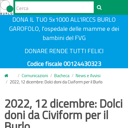
Form
di
Cerca
S
DONA IL TUO 5x1000 ALL'IRCCS BURLO
ricerca
a
GAROFOLO, l'ospedale delle mamme e dei
l
bambini del FVG
t
a
DONARE RENDE TUTTI FELICI
a
Codice fiscale 00124430323
l
c
Comunicazioni
Bacheca
News e Avvisi
o
2022, 12 dicembre: Dolci doni da Civiform per il Burlo
n
t
2022, 12 dicembre: Dolci
e
doni da Civiform per il
n
u
Burlo
t