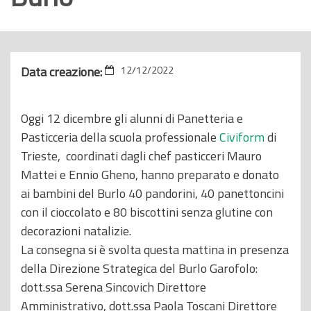
o
p
r
i
Data creazione:
12/12/2022
n
c
Oggi 12 dicembre gli alunni di Panetteria e
i
Pasticceria della scuola professionale
Civiform
di
p
Trieste, coordinati dagli chef pasticceri Mauro
a
Mattei e Ennio Gheno, hanno preparato e donato
l
ai bambini del Burlo 40 pandorini, 40 panettoncini
e
con il cioccolato e 80 biscottini senza glutine con
decorazioni natalizie.
La consegna si è svolta questa mattina in presenza
della Direzione Strategica del Burlo Garofolo:
dott.ssa Serena Sincovich Direttore
Amministrativo, dott.ssa Paola Toscani Direttore