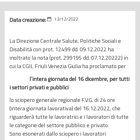
o
p
Data creazione:
13/12/2022
r
i
n
La Direzione Centrale Salute, Politiche Sociali e
c
Disabilità con prot. 12499 dd. 09.12.2022 ha
i
inoltrato la nota (prot. 299195 dd. 07.12.20222) in
p
cui la CGIL Friuli Venezia Giulia ha proclamato per
a
l’intera giornata del 16 dicembre, per tutti
l
i settori privati e pubblici
e
lo sciopero generale regionale F.V.G. di 24 ore
(intera giornata lavorativa) del 16.12.2022, che
riguarderà tutte le lavoratrici e i lavoratori di tutte
le categorie del settore pubblico e privato.
Sono esonerati dallo sciopero i lavoratori