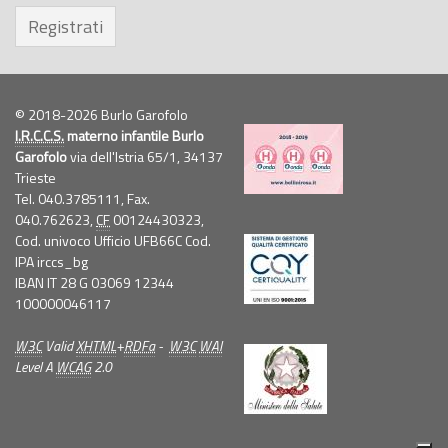
Registrati
© 2018-2026 Burlo Garofolo
I.R.C.C.S.
materno infantile Burlo
Garofolo
via dell'Istria 65/1, 34137
Trieste
Tel. 040.3785111, Fax.
040.762623,
CF
00124430323,
Cod. univoco Ufficio UFB66C Cod.
IPA irccs_bg
IBAN IT 28 G 03069 12344
100000046117
W3C
Valid
XHTML
+
RDFa
-
W3C
WAI
Level A
WCAG
2.0