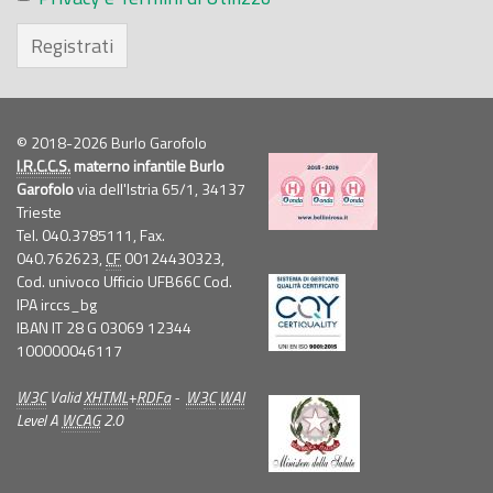
Registrati
© 2018-2026 Burlo Garofolo
I.R.C.C.S.
materno infantile Burlo
Garofolo
via dell'Istria 65/1, 34137
Trieste
Tel. 040.3785111, Fax.
040.762623,
CF
00124430323,
Cod. univoco Ufficio UFB66C Cod.
IPA irccs_bg
IBAN IT 28 G 03069 12344
100000046117
W3C
Valid
XHTML
+
RDFa
-
W3C
WAI
Level A
WCAG
2.0