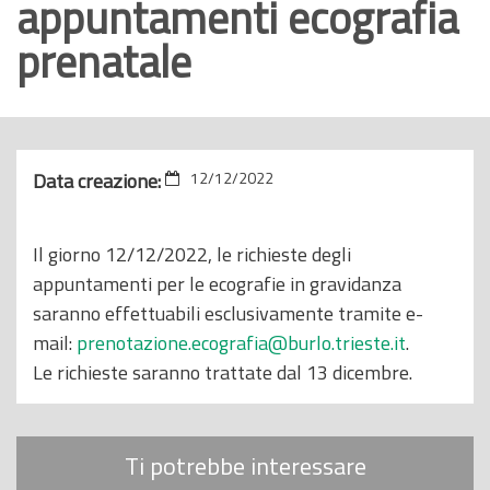
appuntamenti ecografia
o
prenatale
p
r
i
n
c
Data creazione:
12/12/2022
i
p
Il giorno 12/12/2022, le richieste degli
a
appuntamenti per le ecografie in gravidanza
l
saranno effettuabili esclusivamente tramite e-
e
mail:
prenotazione.ecografia@burlo.trieste.it
.
Le richieste saranno trattate dal 13 dicembre.
Ti potrebbe interessare