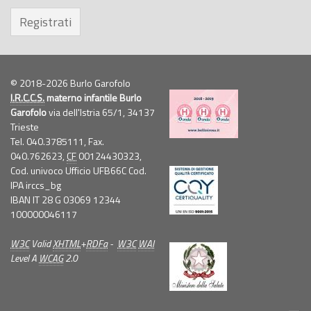
Registrati
© 2018-2026 Burlo Garofolo
I.R.C.C.S.
materno infantile Burlo
Garofolo
via dell'Istria 65/1, 34137
Trieste
Tel. 040.3785111, Fax.
040.762623,
CF
00124430323,
Cod. univoco Ufficio UFB66C Cod.
IPA irccs_bg
IBAN IT 28 G 03069 12344
100000046117
W3C
Valid
XHTML
+
RDFa
-
W3C
WAI
Level A
WCAG
2.0