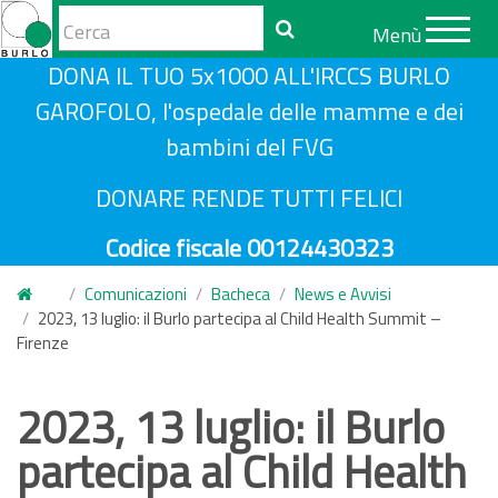
Form
Menù
di
Cerca
S
DONA IL TUO 5x1000 ALL'IRCCS BURLO
ricerca
a
GAROFOLO, l'ospedale delle mamme e dei
l
bambini del FVG
t
a
DONARE RENDE TUTTI FELICI
a
Codice fiscale 00124430323
l
c
Comunicazioni
Bacheca
News e Avvisi
o
2023, 13 luglio: il Burlo partecipa al Child Health Summit –
n
Firenze
t
e
2023, 13 luglio: il Burlo
n
partecipa al Child Health
u
t