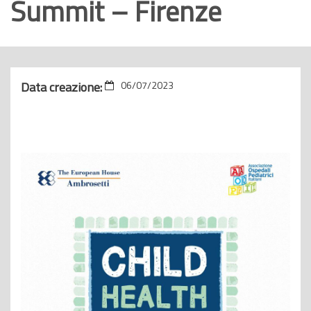
Summit – Firenze
o
p
r
i
Data creazione:
06/07/2023
n
c
i
p
a
l
e