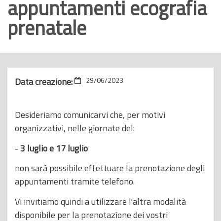
appuntamenti ecografia
o
prenatale
p
r
i
n
c
Data creazione:
29/06/2023
i
p
Desideriamo comunicarvi che, per motivi
a
organizzativi, nelle giornate del:
l
e
-
3 luglio e
17 luglio
non sarà possibile effettuare la prenotazione degli
appuntamenti tramite telefono.
Vi invitiamo quindi a utilizzare l'altra modalità
disponibile per la prenotazione dei vostri