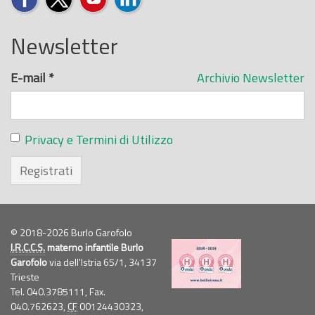
Newsletter
E-mail
*
Archivio Newsletter
Privacy e Termini di Utilizzo
Registrati
© 2018-2026 Burlo Garofolo
I.R.C.C.S.
materno infantile Burlo
Garofolo
via dell'Istria 65/1, 34137
Trieste
Tel. 040.3785111, Fax.
040.762623,
CF
00124430323,