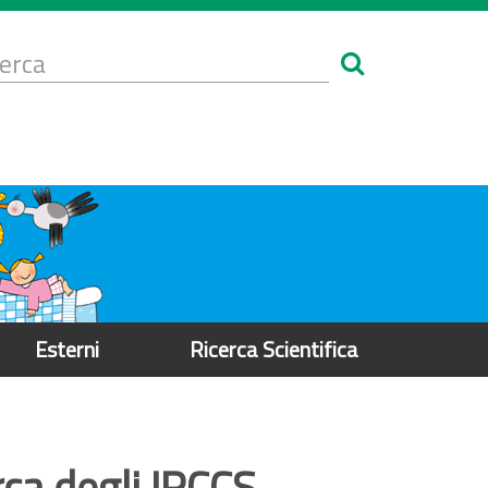
Form
i
erca
icerca
Esterni
Ricerca Scientifica
ca degli IRCCS