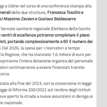
 oggi a Udine nel corso di una conferenza stampa alla
enerali
delle due strutture,
Francesca Tosolini e
ci
Massimo Zeviani e Gustavo Baldassarre
.
 Servizio sanitario regionale (Delibera della Giunta
e centri di eccellenza potranno completare il piano
onisti, portando complessivamente a 83 il numero dei
i
. Dal 2026, la spesa per i ricercatori a tempo
a Regione, che ha stanziato 1,6 milioni di euro per
i copriranno l'intera dotazione organica del personale
ercatori continueranno a essere finanziati tramite
cerca.
ziata alla fine del 2023, con la conversione in legge
egge di Riforma 200/2022 sul riordino degli Istituti
aveva aperto la strada a nuove assunzioni in deroga ai
rio nazionale.