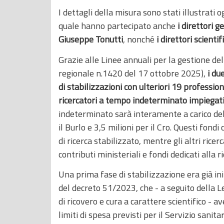
I dettagli della misura sono stati illustrati
quale hanno partecipato anche
i direttori g
Giuseppe Tonutti
, nonché
i direttori scientifi
Grazie alle Linee annuali per la gestione del
regionale n.1420 del 17 ottobre 2025),
i du
di stabilizzazioni con ulteriori 19 professi
ricercatori a tempo indeterminato impiegat
indeterminato sarà interamente a carico dell
il Burlo e 3,5 milioni per il Cro. Questi fond
di ricerca stabilizzato, mentre gli altri ric
contributi ministeriali e fondi dedicati alla ri
Una prima fase di stabilizzazione era già ini
del decreto 51/2023, che - a seguito della L
di ricovero e cura a carattere scientifico - 
limiti di spesa previsti per il Servizio sanita