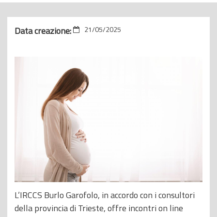
o
p
Data creazione:
21/05/2025
r
i
n
c
i
p
a
l
e
L’IRCCS Burlo Garofolo, in accordo con i consultori
della provincia di Trieste, offre incontri on line