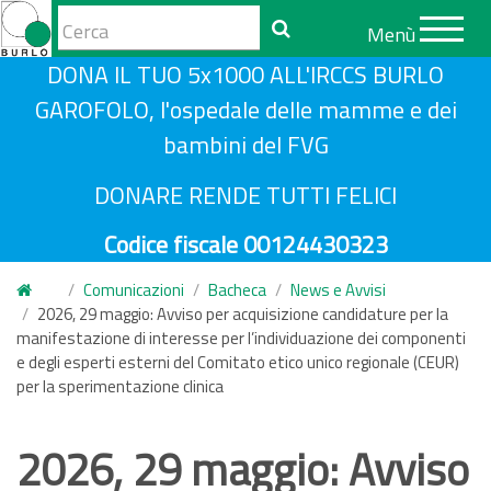
Form
Menù
di
Cerca
S
DONA IL TUO 5x1000 ALL'IRCCS BURLO
ricerca
a
GAROFOLO, l'ospedale delle mamme e dei
l
bambini del FVG
t
a
DONARE RENDE TUTTI FELICI
a
Codice fiscale 00124430323
l
c
Comunicazioni
Bacheca
News e Avvisi
o
2026, 29 maggio: Avviso per acquisizione candidature per la
n
manifestazione di interesse per l’individuazione dei componenti
e degli esperti esterni del Comitato etico unico regionale (CEUR)
t
per la sperimentazione clinica
e
n
2026, 29 maggio: Avviso
u
t