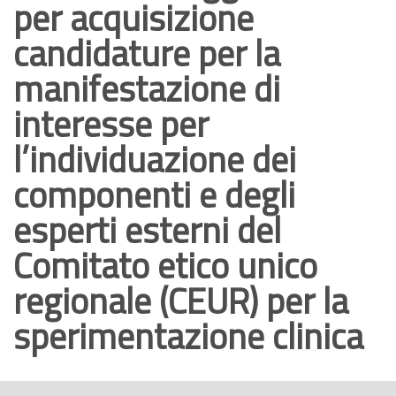
per acquisizione
o
candidature per la
p
r
manifestazione di
i
interesse per
n
c
l’individuazione dei
i
componenti e degli
p
a
esperti esterni del
l
Comitato etico unico
e
regionale (CEUR) per la
sperimentazione clinica