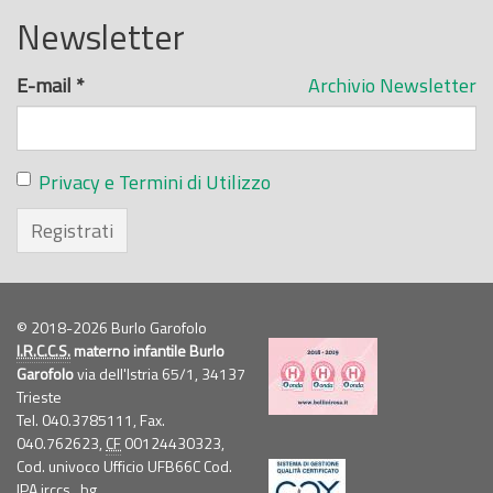
Newsletter
E-mail
*
Archivio Newsletter
Privacy e Termini di Utilizzo
Registrati
© 2018-2026 Burlo Garofolo
I.R.C.C.S.
materno infantile Burlo
Garofolo
via dell'Istria 65/1, 34137
Trieste
Tel. 040.3785111, Fax.
040.762623,
CF
00124430323,
Cod. univoco Ufficio UFB66C Cod.
IPA irccs_bg