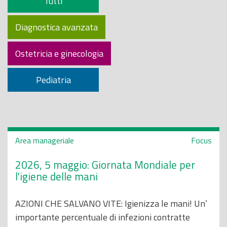
Tutti
o
p
Diagnostica avanzata
r
i
Ostetricia e ginecologia
n
c
Pediatria
i
p
a
l
Area manageriale
Focus
e
2026, 5 maggio: Giornata Mondiale per
l'igiene delle mani
AZIONI CHE SALVANO VITE: Igienizza le mani! Un’
importante percentuale di infezioni contratte