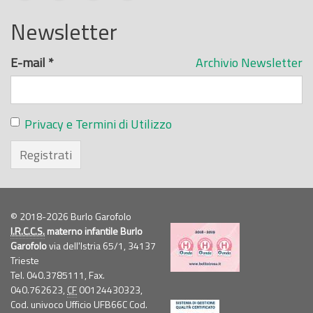
Newsletter
E-mail
*
Archivio Newsletter
Privacy e Termini di Utilizzo
Registrati
© 2018-2026 Burlo Garofolo
I.R.C.C.S.
materno infantile Burlo
Garofolo
via dell'Istria 65/1, 34137
Trieste
Tel. 040.3785111, Fax.
040.762623,
CF
00124430323,
Cod. univoco Ufficio UFB66C Cod.