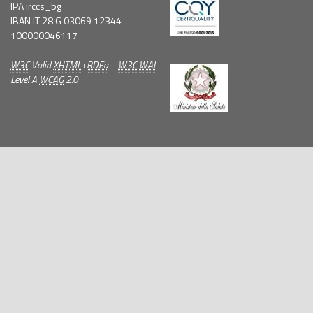
IPA irccs_bg
IBAN IT 28 G 03069 12344
100000046117
W3C
Valid
XHTML
+
RDFa
-
W3C
WAI
Level A
WCAG
2.0