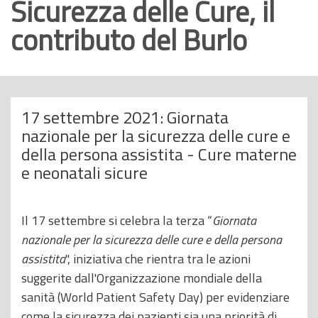
Sicurezza delle Cure, il
o
contributo del Burlo
p
r
i
n
c
17 settembre 2021: Giornata
i
nazionale per la sicurezza delle cure e
p
della persona assistita - Cure materne
a
e neonatali sicure
l
e
Il 17 settembre si celebra la terza “
Giornata
nazionale per la sicurezza delle cure e della persona
assistita
", iniziativa che rientra tra le azioni
suggerite dall'Organizzazione mondiale della
sanità (World Patient Safety Day) per evidenziare
come la sicurezza dei pazienti sia una priorità di